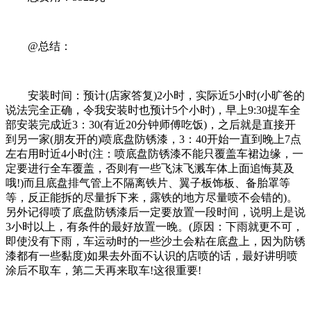
@总结：
安装时间：预计(店家答复)2小时，实际近5小时(小旷爸的
说法完全正确，令我安装时也预计5个小时)，早上9:30提车全
部安装完成近3：30(有近20分钟师傅吃饭)，之后就是直接开
到另一家(朋友开的)喷底盘防锈漆，3：40开始一直到晚上7点
左右用时近4小时(注：喷底盘防锈漆不能只覆盖车裙边缘，一
定要进行全车覆盖，否则有一些飞沫飞溅车体上面追悔莫及
哦!)而且底盘排气管上不隔离铁片、翼子板饰板、备胎罩等
等，反正能拆的尽量拆下来，露铁的地方尽量喷不会错的)。
另外记得喷了底盘防锈漆后一定要放置一段时间，说明上是说
3小时以上，有条件的最好放置一晚。(原因：下雨就更不可，
即使没有下雨，车运动时的一些沙土会粘在底盘上，因为防锈
漆都有一些黏度)如果去外面不认识的店喷的话，最好讲明喷
涂后不取车，第二天再来取车!这很重要!