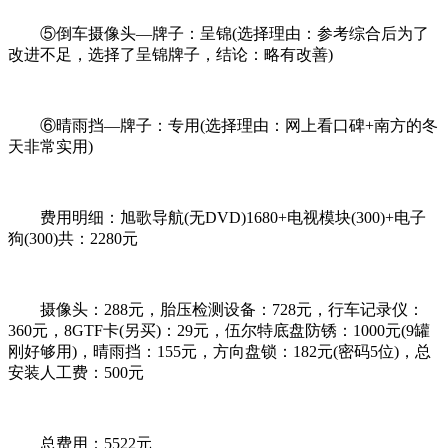
⑤倒车摄像头—牌子：呈锦(选择理由：参考综合后为了
改进不足，选择了呈锦牌子，结论：略有改善)
⑥晴雨挡—牌子：专用(选择理由：网上看口碑+南方的冬
天非常实用)
费用明细：旭歌导航(无DVD)1680+电视模块(300)+电子
狗(300)共：2280元
摄像头：288元，胎压检测设备：728元，行车记录仪：
360元，8GTF卡(另买)：29元，伍尔特底盘防锈：1000元(9罐
刚好够用)，晴雨挡：155元，方向盘锁：182元(密码5位)，总
安装人工费：500元
总费用：5522元