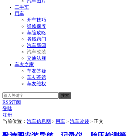
汽车图片
二手车
用车
开车技巧
维修保养
车险攻略
省钱窍门
汽车新闻
汽车改装
交通法规
车友之家
车友答疑
车友茶馆
车友维权
RSS订阅
登陆
注册
当前位置：
汽车信息网
用车
汽车改装
正文
>
>
>
歌诗图安装导航、记录仪、胎压检测等