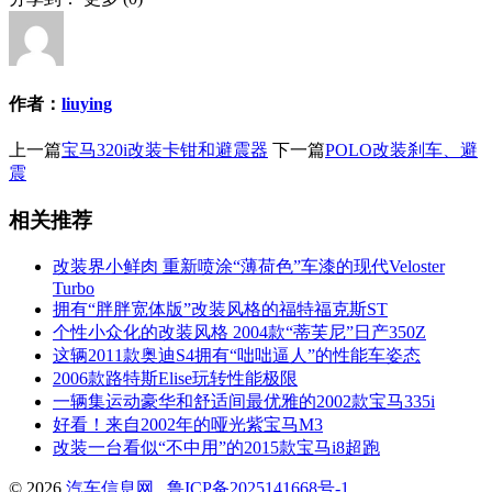
作者：
liuying
上一篇
宝马320i改装卡钳和避震器
下一篇
POLO改装刹车、避
震
相关推荐
改装界小鲜肉 重新喷涂“薄荷色”车漆的现代Veloster
Turbo
拥有“胖胖宽体版”改装风格的福特福克斯ST
个性小众化的改装风格 2004款“蒂芙尼”日产350Z
这辆2011款奥迪S4拥有“咄咄逼人”的性能车姿态
2006款路特斯Elise玩转性能极限
一辆集运动豪华和舒适间最优雅的2002款宝马335i
好看！来自2002年的哑光紫宝马M3
改装一台看似“不中用”的2015款宝马i8超跑
© 2026
汽车信息网
鲁ICP备2025141668号-1