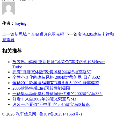
作者：
liuying
上一篇
新思域全车贴膜改色亚光橙
下一篇
宝马320i改装卡钳和
避震器
相关推荐
改装界小鲜肉 重新喷涂“薄荷色”车漆的现代Veloster
Turbo
拥有“胖胖宽体版”改装风格的福特福克斯ST
个性小众化的改装风格 2004款“蒂芙尼”日产350Z
这辆2011款奥迪S4拥有“咄咄逼人”的性能车姿态
2006款路特斯Elise玩转性能极限
一辆集运动豪华和舒适间最优雅的2002款宝马335i
好看！来自2002年的哑光紫宝马M3
改装一台看似“不中用”的2015款宝马i8超跑
© 2026
汽车信息网
鲁ICP备2025141668号-1