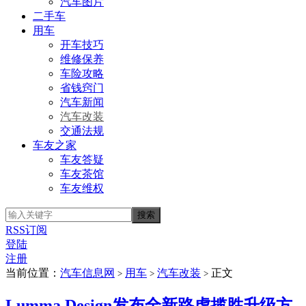
汽车图片
二手车
用车
开车技巧
维修保养
车险攻略
省钱窍门
汽车新闻
汽车改装
交通法规
车友之家
车友答疑
车友茶馆
车友维权
RSS订阅
登陆
注册
当前位置：
汽车信息网
用车
汽车改装
正文
>
>
>
Lumma Design发布全新路虎揽胜升级方