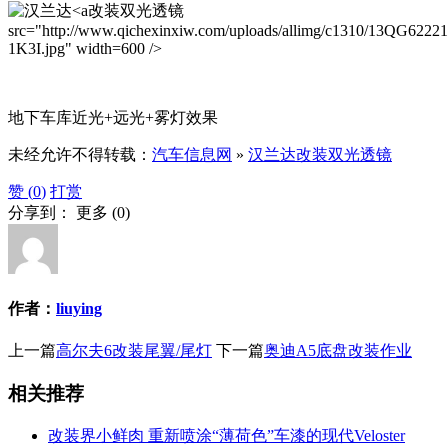
改装双光透镜
src="http://www.qichexinxiw.com/uploads/allimg/c1310/13QG6222
1K3I.jpg" width=600 />
地下车库近光+远光+雾灯效果
未经允许不得转载：
汽车信息网
»
汉兰达改装双光透镜
赞 (
0
)
打赏
分享到：
更多
(
0
)
作者：
liuying
上一篇
高尔夫6改装尾翼/尾灯
下一篇
奥迪A5底盘改装作业
相关推荐
改装界小鲜肉 重新喷涂“薄荷色”车漆的现代Veloster