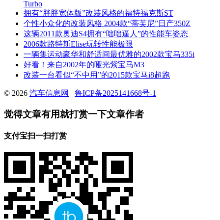
Turbo
拥有“胖胖宽体版”改装风格的福特福克斯ST
个性小众化的改装风格 2004款“蒂芙尼”日产350Z
这辆2011款奥迪S4拥有“咄咄逼人”的性能车姿态
2006款路特斯Elise玩转性能极限
一辆集运动豪华和舒适间最优雅的2002款宝马335i
好看！来自2002年的哑光紫宝马M3
改装一台看似“不中用”的2015款宝马i8超跑
© 2026
汽车信息网
鲁ICP备2025141668号-1
觉得文章有用就打赏一下文章作者
支付宝扫一扫打赏