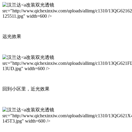
改装双光透镜
src="http://www.qichexinxiw.com/uploads/allimg/c1310/13QG62162
125511.jpg" width=600 />
远光效果
改装双光透镜
src="http://www.qichexinxiw.com/uploads/allimg/c1310/13QG621FI
13UD.jpg" width=600 />
回到小区里，近光效果
改装双光透镜
src="http://www.qichexinxiw.com/uploads/allimg/c1310/13QG621X
145T3.jpg" width=600 />