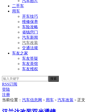
汽车图片
二手车
用车
开车技巧
维修保养
车险攻略
省钱窍门
汽车新闻
汽车改装
交通法规
车友之家
车友答疑
车友茶馆
车友维权
RSS订阅
登陆
注册
当前位置：
汽车信息网
用车
汽车改装
正文
>
>
>
汉兰达改装双光透镜