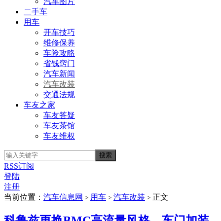
汽车图片
二手车
用车
开车技巧
维修保养
车险攻略
省钱窍门
汽车新闻
汽车改装
交通法规
车友之家
车友答疑
车友茶馆
车友维权
RSS订阅
登陆
注册
当前位置：
汽车信息网
用车
汽车改装
正文
>
>
>
科鲁兹更换BMC高流量风格、车门加装