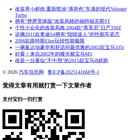
改装界小鲜肉 重新喷涂“薄荷色”车漆的现代Veloster
Turbo
拥有“胖胖宽体版”改装风格的福特福克斯ST
个性小众化的改装风格 2004款“蒂芙尼”日产350Z
这辆2011款奥迪S4拥有“咄咄逼人”的性能车姿态
2006款路特斯Elise玩转性能极限
一辆集运动豪华和舒适间最优雅的2002款宝马335i
好看！来自2002年的哑光紫宝马M3
改装一台看似“不中用”的2015款宝马i8超跑
© 2026
汽车信息网
鲁ICP备2025141668号-1
觉得文章有用就打赏一下文章作者
支付宝扫一扫打赏