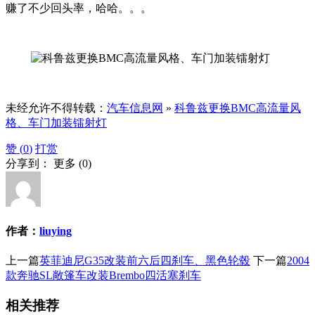
赚了不少回头率，哈哈。。。
未经允许不得转载：
汽车信息网
»
科鲁兹更换BMC高流量风
格、车门加装镭射灯
赞 (
0
)
打赏
分享到：
更多
(
0
)
作者：
liuying
上一篇
英菲迪尼G35改装前六后四刹车、黑色轮毂
下一篇
2004
款奔驰SL敞篷车改装Brembo四活塞刹车
相关推荐