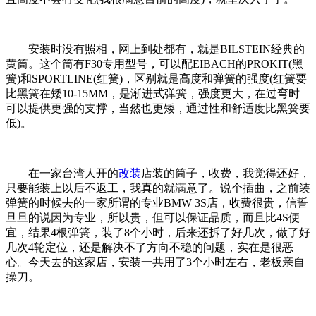
安装时没有照相，网上到处都有，就是BILSTEIN经典的
黄筒。这个筒有F30专用型号，可以配EIBACH的PROKIT(黑
簧)和SPORTLINE(红簧)，区别就是高度和弹簧的强度(红簧要
比黑簧在矮10-15MM，是渐进式弹簧，强度更大，在过弯时
可以提供更强的支撑，当然也更矮，通过性和舒适度比黑簧要
低)。
在一家台湾人开的
改装
店装的筒子，收费，我觉得还好，
只要能装上以后不返工，我真的就满意了。说个插曲，之前装
弹簧的时候去的一家所谓的专业BMW 3S店，收费很贵，信誓
旦旦的说因为专业，所以贵，但可以保证品质，而且比4S便
宜，结果4根弹簧，装了8个小时，后来还拆了好几次，做了好
几次4轮定位，还是解决不了方向不稳的问题，实在是很恶
心。今天去的这家店，安装一共用了3个小时左右，老板亲自
操刀。