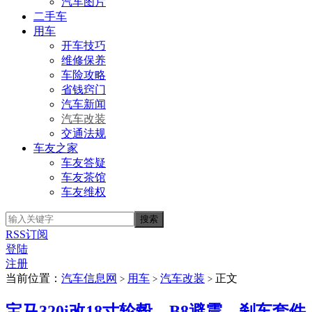
汽车图片
二手车
用车
开车技巧
维修保养
车险攻略
省钱窍门
汽车新闻
汽车改装
交通法规
车友之家
车友答疑
车友茶馆
车友维权
RSS订阅
登陆
注册
当前位置：
汽车信息网
用车
汽车改装
正文
>
>
>
宝马320i改18寸轮毂、B8避震、刹车套件