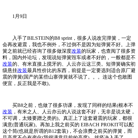
1月9日
入手了BILSTEIN的B8 sprint，很多人说改完弹簧，一定
会再改避震，我也不例外，不过倒不是因为短弹簧不好。上弹
簧之前就已经咨询了很多做深度
改装
的玩家，也查阅了很多资
料，国内外论坛，发现说短弹簧毁车或者不好的，一般都是不
改装
的、有米直接上搅牙的、人云亦云这三类。短弹簧确实初
级悬挂
改装
最具性价比的东西，前提是一定要选到适合原厂避
震的弹簧(国产的某些山寨弹簧就不说了。。。连这个也敢图
便宜，反正我是不敢)。
买B8之前，也做了很多功课，发现了同样的结果(根本不
改装
，有米之人、人云亦云的人说这套不好，无非是说太硬，
不可调，太矮要蹭之类的)。真正上了这套避震的玩家，都很
满意(普通玩家)。再加上我之前买的 EIBACH PROKIT可以配
这个筒(也就是所谓的B12套装)，不会浪费之前买的弹簧，而
且高度不会有变化(我很满意目前的高度)，就坚决入手了。