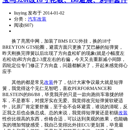
liuying 发布于 2014-01-02
分类：
汽车改装
阅读(607)
换了亮黑中网，加装了BMS ECU外挂，换的18寸
BREYTON GTS轮圈，避震方面只更换了艾巴赫的短弹簧，
昨天刚换完弹簧以后出现了方向盘松旷的现象(就是小幅度左
右松动)和方向盘2-3度左右的右偏，今天又去重新减小间隙，
四轮定位专门修正了方向盘，问题都解决了，开起来感觉得心
应手
其他的都是常见
改装
件了，估计大家争议最大就是短弹
簧，我觉得这个见仁见智吧，喜欢PERFORMANCE和
BILSTEIN的B6/B8，毕竟我开的只是一款向跑街车靠拢的轿
车，不是赛车，对搅牙实在无爱。我觉得改完短弹簧软硬适
中，比原厂肯定要舒服，至于会不会坏避震，谁说的清呢，反
正我之后也会换总成。总的来说，我觉得短弹簧还是初级
改装
性价比很高的东西，价格合适，可以达到美观的效果，也能确
实的增加驾驶感受，我自己觉得比外挂ECU更划算，毕竟最