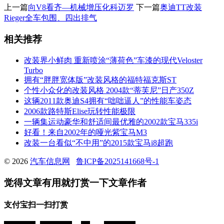
上一篇
向V8看齐—机械增压化科迈罗
下一篇
奥迪TT改装
Rieger全车包围、四出排气
相关推荐
改装界小鲜肉 重新喷涂“薄荷色”车漆的现代Veloster
Turbo
拥有“胖胖宽体版”改装风格的福特福克斯ST
个性小众化的改装风格 2004款“蒂芙尼”日产350Z
这辆2011款奥迪S4拥有“咄咄逼人”的性能车姿态
2006款路特斯Elise玩转性能极限
一辆集运动豪华和舒适间最优雅的2002款宝马335i
好看！来自2002年的哑光紫宝马M3
改装一台看似“不中用”的2015款宝马i8超跑
© 2026
汽车信息网
鲁ICP备2025141668号-1
觉得文章有用就打赏一下文章作者
支付宝扫一扫打赏