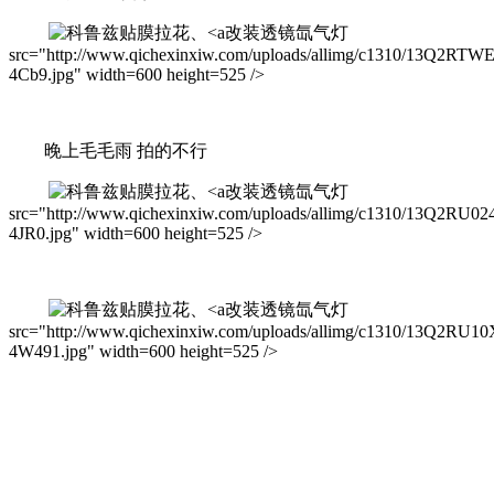
改装透镜氙气灯
src="http://www.qichexinxiw.com/uploads/allimg/c1310/13Q2RTW
4Cb9.jpg" width=600 height=525 />
晚上毛毛雨 拍的不行
改装透镜氙气灯
src="http://www.qichexinxiw.com/uploads/allimg/c1310/13Q2RU02
4JR0.jpg" width=600 height=525 />
改装透镜氙气灯
src="http://www.qichexinxiw.com/uploads/allimg/c1310/13Q2RU10
4W491.jpg" width=600 height=525 />