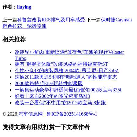
作者：
liuying
上一篇
科鲁兹改装RES排气及用车感受
下一篇
保时捷Cayman
橙色拉花、轮毂喷漆
相关推荐
改装界小鲜肉 重新喷涂“薄荷色”车漆的现代Veloster
Turbo
拥有“胖胖宽体版”改装风格的福特福克斯ST
个性小众化的改装风格 2004款“蒂芙尼”日产350Z
这辆2011款奥迪S4拥有“咄咄逼人”的性能车姿态
2006款路特斯Elise玩转性能极限
一辆集运动豪华和舒适间最优雅的2002款宝马335i
好看！来自2002年的哑光紫宝马M3
改装一台看似“不中用”的2015款宝马i8超跑
© 2026
汽车信息网
鲁ICP备2025141668号-1
觉得文章有用就打赏一下文章作者