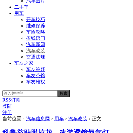
汽车图片
二手车
用车
开车技巧
维修保养
车险攻略
省钱窍门
汽车新闻
汽车改装
交通法规
车友之家
车友答疑
车友茶馆
车友维权
RSS订阅
登陆
注册
当前位置：
汽车信息网
用车
汽车改装
正文
>
>
>
科鲁兹贴膜拉花、改装透镜氙气灯