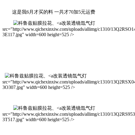
这是我6月才买的料 一共才70加5元运费
改装透镜氙气灯
src="http://www.qichexinxiw.com/uploads/allimg/c1310/13Q2RSO1
3E117.jpg" width=600 height=525 />
改装透镜氙气灯
src="http://www.qichexinxiw.com/uploads/allimg/c1310/13Q2RSX0
3O307.jpg" width=600 height=525 />
改装透镜氙气灯
src="http://www.qichexinxiw.com/uploads/allimg/c1310/13Q2RS95
3T517.jpg" width=600 height=525 />