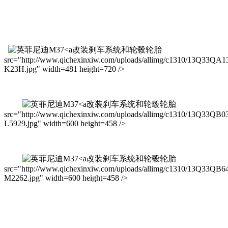
改装刹车系统和轮毂轮胎
src="http://www.qichexinxiw.com/uploads/allimg/c1310/13Q33QA1
K23H.jpg" width=481 height=720 />
改装刹车系统和轮毂轮胎
src="http://www.qichexinxiw.com/uploads/allimg/c1310/13Q33QB0
L5929.jpg" width=600 height=458 />
改装刹车系统和轮毂轮胎
src="http://www.qichexinxiw.com/uploads/allimg/c1310/13Q33QB6
M2262.jpg" width=600 height=458 />