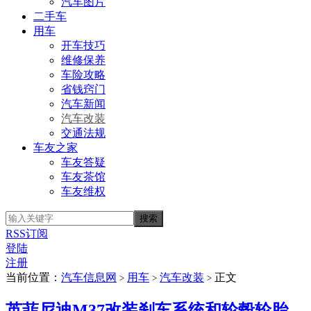
汽车图片
二手车
用车
开车技巧
维修保养
车险攻略
省钱窍门
汽车新闻
汽车改装
交通法规
车友之家
车友答疑
车友茶馆
车友维权
RSS订阅
登陆
注册
当前位置：
汽车信息网
用车
汽车改装
正文
>
>
>
英菲尼迪M37改装刹车系统和轮毂轮胎