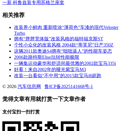
一新 科鲁兹装专用苏格兰座套
相关推荐
改装界小鲜肉 重新喷涂“薄荷色”车漆的现代Veloster
Turbo
拥有“胖胖宽体版”改装风格的福特福克斯ST
个性小众化的改装风格 2004款“蒂芙尼”日产350Z
这辆2011款奥迪S4拥有“咄咄逼人”的性能车姿态
2006款路特斯Elise玩转性能极限
一辆集运动豪华和舒适间最优雅的2002款宝马335i
好看！来自2002年的哑光紫宝马M3
改装一台看似“不中用”的2015款宝马i8超跑
© 2026
汽车信息网
鲁ICP备2025141668号-1
觉得文章有用就打赏一下文章作者
支付宝扫一扫打赏