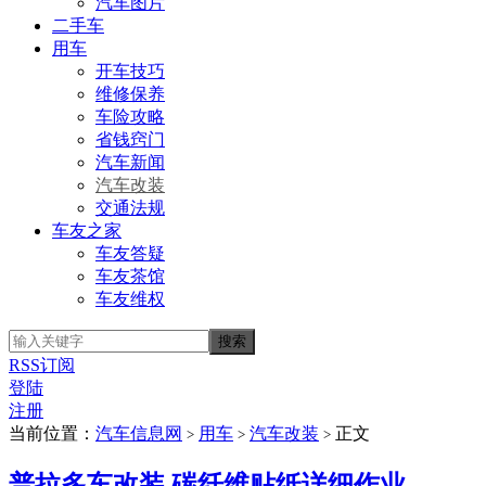
汽车图片
二手车
用车
开车技巧
维修保养
车险攻略
省钱窍门
汽车新闻
汽车改装
交通法规
车友之家
车友答疑
车友茶馆
车友维权
RSS订阅
登陆
注册
当前位置：
汽车信息网
用车
汽车改装
正文
>
>
>
普拉多车改装 碳纤维贴纸详细作业