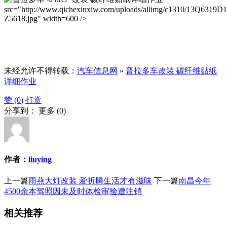
src="http://www.qichexinxiw.com/uploads/allimg/c1310/13Q6319D
Z5618.jpg" width=600 />
未经允许不得转载：
汽车信息网
»
普拉多车改装 碳纤维贴纸
详细作业
赞 (
0
)
打赏
分享到：
更多
(
0
)
作者：
liuying
上一篇
雨燕大灯改装 爱折腾生活才有滋味
下一篇
南昌今年
4500余本驾照因未及时体检审验遭注销
相关推荐