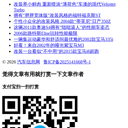
改装界小鲜肉 重新喷涂“薄荷色”车漆的现代Veloster
Turbo
拥有“胖胖宽体版”改装风格的福特福克斯ST
个性小众化的改装风格 2004款“蒂芙尼”日产350Z
这辆2011款奥迪S4拥有“咄咄逼人”的性能车姿态
2006款路特斯Elise玩转性能极限
一辆集运动豪华和舒适间最优雅的2002款宝马335i
好看！来自2002年的哑光紫宝马M3
改装一台看似“不中用”的2015款宝马i8超跑
© 2026
汽车信息网
鲁ICP备2025141668号-1
觉得文章有用就打赏一下文章作者
支付宝扫一扫打赏