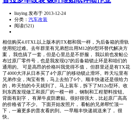
liuying 发布于 2013-12-24
分类：
汽车改装
阅读(521)
相信购买4.0TXL以上版本的TX都和我一样，为后备箱的滑轨
使用犯过难。去年群里有兄弟想出用M12的0型环替代解决方
案， 我也搞了一套，但是心里总是不舒服， 我以前也发帖公
布过原厂零件号，也是我发现Q7的后备箱锁止环是和咱们的
通用的。 可是高昂的价格叫我觉得不值， 但群里还是有TX花
了4000大洋从日本买了4个原厂的移动锁止滑环。昨天坛里有
兄弟作业，淘宝有售，马上去拍了6个。顺丰快递还是很给力
的，昨天拍的今天就到了。马上装车，拆下了M12o型环。收
到东西发现做工和原厂的一模一样， 钢制和工程塑料按钮。
背面有刻字， 有犀牛皮防磨贴。很好很强大，比起原厂高高
的价格省了不少。 下面开始发照片， 看帖的兄弟帮忙顶一
下，一遍更多的普友看的到。一早顺丰快递就送来了， 很
快。