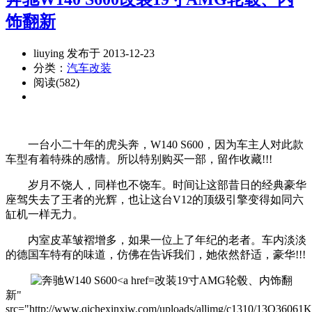
饰翻新
liuying 发布于 2013-12-23
分类：
汽车改装
阅读(582)
一台小二十年的虎头奔，W140 S600，因为车主人对此款
车型有着特殊的感情。所以特别购买一部，留作收藏!!!
岁月不饶人，同样也不饶车。时间让这部昔日的经典豪华
座驾失去了王者的光辉，也让这台V12的顶级引擎变得如同六
缸机一样无力。
内室皮革皱褶增多，如果一位上了年纪的老者。车内淡淡
的德国车特有的味道，仿佛在告诉我们，她依然舒适，豪华!!!
改装19寸AMG轮毂、内饰翻
新"
src="http://www.qichexinxiw.com/uploads/allimg/c1310/13Q36061