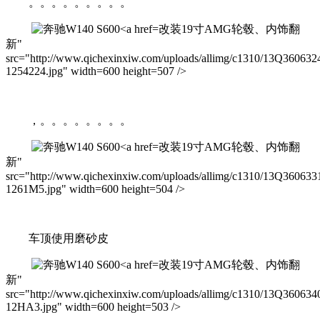
。。。。。。。。。
改装19寸AMG轮毂、内饰翻
新"
src="http://www.qichexinxiw.com/uploads/allimg/c1310/13Q360632
1254224.jpg" width=600 height=507 />
，。。。。。。。。
改装19寸AMG轮毂、内饰翻
新"
src="http://www.qichexinxiw.com/uploads/allimg/c1310/13Q360633
1261M5.jpg" width=600 height=504 />
车顶使用磨砂皮
改装19寸AMG轮毂、内饰翻
新"
src="http://www.qichexinxiw.com/uploads/allimg/c1310/13Q360634
12HA3.jpg" width=600 height=503 />