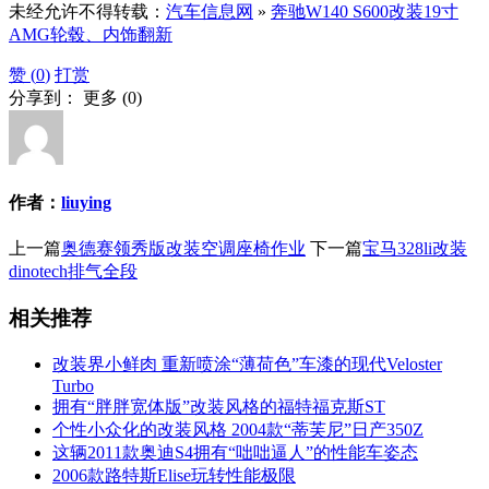
未经允许不得转载：
汽车信息网
»
奔驰W140 S600改装19寸
AMG轮毂、内饰翻新
赞 (
0
)
打赏
分享到：
更多
(
0
)
作者：
liuying
上一篇
奥德赛领秀版改装空调座椅作业
下一篇
宝马328li改装
dinotech排气全段
相关推荐
改装界小鲜肉 重新喷涂“薄荷色”车漆的现代Veloster
Turbo
拥有“胖胖宽体版”改装风格的福特福克斯ST
个性小众化的改装风格 2004款“蒂芙尼”日产350Z
这辆2011款奥迪S4拥有“咄咄逼人”的性能车姿态
2006款路特斯Elise玩转性能极限