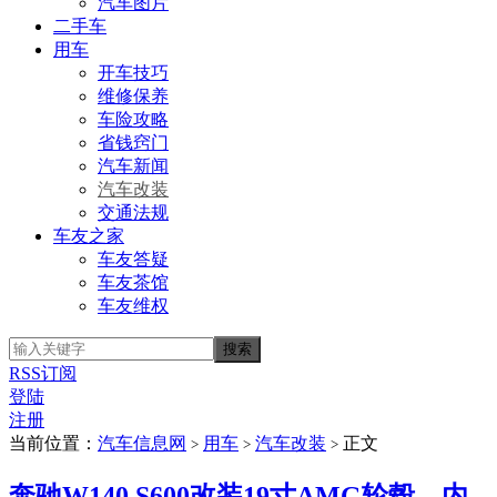
汽车图片
二手车
用车
开车技巧
维修保养
车险攻略
省钱窍门
汽车新闻
汽车改装
交通法规
车友之家
车友答疑
车友茶馆
车友维权
RSS订阅
登陆
注册
当前位置：
汽车信息网
用车
汽车改装
正文
>
>
>
奔驰W140 S600改装19寸AMG轮毂、内