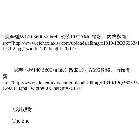
改装19寸AMG轮毂、内饰翻新"
src="http://www.qichexinxiw.com/uploads/allimg/c1310/13Q360634
12UI2.jpg" width=505 height=760 />
改装19寸AMG轮毂、内饰翻
新"
src="http://www.qichexinxiw.com/uploads/allimg/c1310/13Q360635
1292318.jpg" width=506 height=761 />
感谢观赏。
The End