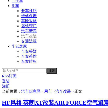
二手车
用车
开车技巧
维修保养
车险攻略
省钱窍门
汽车新闻
汽车改装
交通法规
车友之家
车友答疑
车友茶馆
车友维权
RSS订阅
登陆
注册
当前位置：
汽车信息网
用车
汽车改装
正文
>
>
>
HF风格 英朗XT改装AIR FORCE空气避