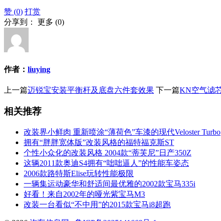
赞 (
0
)
打赏
分享到：
更多
(
0
)
作者：
liuying
上一篇
迈锐宝安装平衡杆及底盘六件套效果
下一篇
KN空气滤
相关推荐
改装界小鲜肉 重新喷涂“薄荷色”车漆的现代Veloster Turbo
拥有“胖胖宽体版”改装风格的福特福克斯ST
个性小众化的改装风格 2004款“蒂芙尼”日产350Z
这辆2011款奥迪S4拥有“咄咄逼人”的性能车姿态
2006款路特斯Elise玩转性能极限
一辆集运动豪华和舒适间最优雅的2002款宝马335i
好看！来自2002年的哑光紫宝马M3
改装一台看似“不中用”的2015款宝马i8超跑