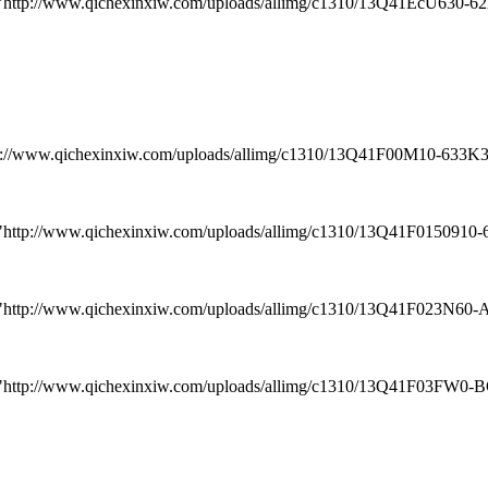
/www.qichexinxiw.com/uploads/allimg/c1310/13Q41EcU630-62X5
.qichexinxiw.com/uploads/allimg/c1310/13Q41F00M10-633K3.jp
www.qichexinxiw.com/uploads/allimg/c1310/13Q41F0150910-643
/www.qichexinxiw.com/uploads/allimg/c1310/13Q41F023N60-A4M
/www.qichexinxiw.com/uploads/allimg/c1310/13Q41F03FW0-BC16