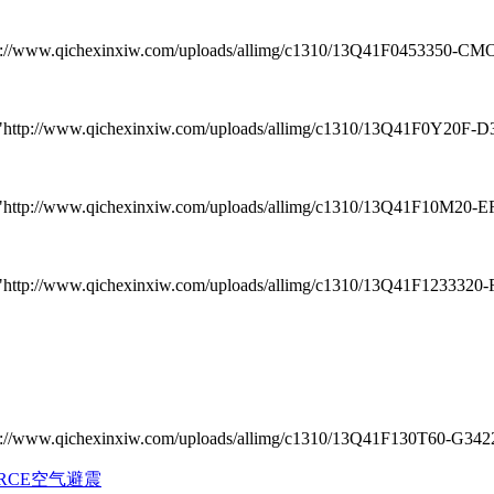
.qichexinxiw.com/uploads/allimg/c1310/13Q41F0453350-CMO.jp
/www.qichexinxiw.com/uploads/allimg/c1310/13Q41F0Y20F-D322
/www.qichexinxiw.com/uploads/allimg/c1310/13Q41F10M20-ER47
www.qichexinxiw.com/uploads/allimg/c1310/13Q41F1233320-F44
.qichexinxiw.com/uploads/allimg/c1310/13Q41F130T60-G3422.j
ORCE空气避震