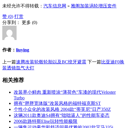
未经允许不得转载：
汽车信息网
»
雅阁加装涡轮增压套件
赞 (
0
)
打赏
分享到：
更多
(
0
)
作者：
liuying
上一篇
速腾改装轮毂轮胎以及BC绞牙避震
下一篇
比亚迪F0换
装透镜氙气大灯
相关推荐
改装界小鲜肉 重新喷涂“薄荷色”车漆的现代Veloster
Turbo
拥有“胖胖宽体版”改装风格的福特福克斯ST
个性小众化的改装风格 2004款“蒂芙尼”日产350Z
这辆2011款奥迪S4拥有“咄咄逼人”的性能车姿态
2006款路特斯Elise玩转性能极限
一辆集运动豪华和舒适间最优雅的2002款宝马335i