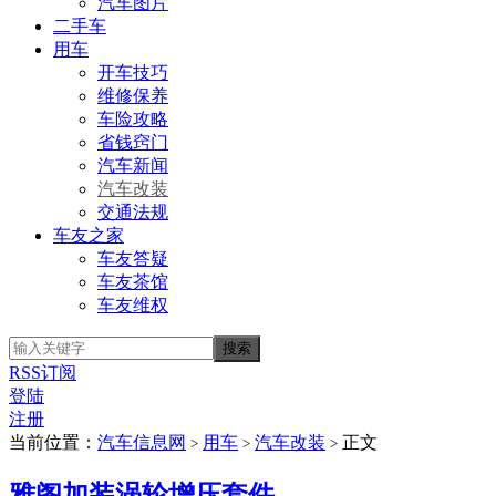
汽车图片
二手车
用车
开车技巧
维修保养
车险攻略
省钱窍门
汽车新闻
汽车改装
交通法规
车友之家
车友答疑
车友茶馆
车友维权
RSS订阅
登陆
注册
当前位置：
汽车信息网
用车
汽车改装
正文
>
>
>
雅阁加装涡轮增压套件