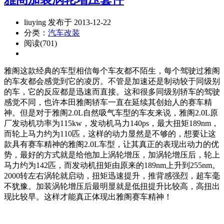
liuying 发布于 2013-12-22
分类：
汽车改装
阅读(701)
雅阁这款经典的车型相信每个车友都不陌生，每个驾驶过雅阁
的车友都会感觉到它的凌厉。不管是加速还是制动较于同级别
的车，它的反应都是迅速而直接。这和很多同级别轿车的驾驶
感觉不同，也许本田雅阁轿车一直在延续其创始人的赛车精
神。但是对于雅阁2.0L自然吸气车型的车友来说，雅阁2.0L原
厂发动机功率为115kw，发动机马力140ps，最大扭矩189nm，
而轮上马力约为110匹，这样的动力显然是不够的，想要让这
款具有赛车精神的雅阁2.0L车型，让其真正的表现出动力的优
势，最好的方式就是给他加上涡轮增压，加涡轮增压后，轮上
马力约为142匹，而发动机扭矩由原来的189nm上升到255nm。
2000转左右涡轮就启动，扭矩迅速提升，推背感强烈，超车毫
不犹豫。加装涡轮增压后最明显就是低扭提升比较高，高扭出
现比较早。这样才能真正体现出雅阁赛车精神！