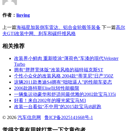
作者：
liuying
上一篇
海福星加装倒车雷达、铝合金轮毂等装备
下一篇
高尔
夫GTI改装中网、刹车和碳纤维风格
相关推荐
改装界小鲜肉 重新喷涂“薄荷色”车漆的现代Veloster
Turbo
拥有“胖胖宽体版”改装风格的福特福克斯ST
个性小众化的改装风格 2004款“蒂芙尼”日产350Z
这辆2011款奥迪S4拥有“咄咄逼人”的性能车姿态
2006款路特斯Elise玩转性能极限
一辆集运动豪华和舒适间最优雅的2002款宝马335i
好看！来自2002年的哑光紫宝马M3
改装一台看似“不中用”的2015款宝马i8超跑
© 2026
汽车信息网
鲁ICP备2025141668号-1
觉得文章有用就打赏一下文章作者