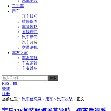
汽车图片
二手车
用车
开车技巧
维修保养
车险攻略
省钱窍门
汽车新闻
汽车改装
交通法规
车友之家
车友答疑
车友茶馆
车友维权
RSS订阅
登陆
注册
当前位置：
汽车信息网
用车
汽车改装
正文
>
>
>
宝马116加装触摸屏幕导航、倒车后视系