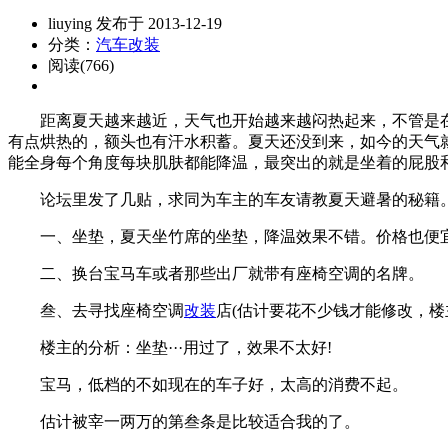
liuying 发布于 2013-12-19
分类：
汽车改装
阅读(766)
距离夏天越来越近，天气也开始越来越闷热起来，不管是在
有点烘热的，额头也有汗水积蓄。夏天还没到来，如今的天气
能全身每个角度每块肌肤都能降温，最突出的就是坐着的屁股
论坛里发了几贴，求同为车主的车友请教夏天避暑的秘籍。
一、坐垫，夏天坐竹席的坐垫，降温效果不错。价格也便
二、换台宝马车或者那些出厂就带有座椅空调的名牌。
叁、去寻找座椅空调
改装
店(估计要花不少钱才能修改，楼
楼主的分析：坐垫···用过了，效果不太好!
宝马，低档的不如现在的车子好，太高的消费不起。
估计被宰一两万的第叁条是比较适合我的了。