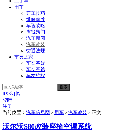
二手车
用车
开车技巧
维修保养
车险攻略
省钱窍门
汽车新闻
汽车改装
交通法规
车友之家
车友答疑
车友茶馆
车友维权
RSS订阅
登陆
注册
当前位置：
汽车信息网
用车
汽车改装
正文
>
>
>
沃尔沃S80改装座椅空调系统