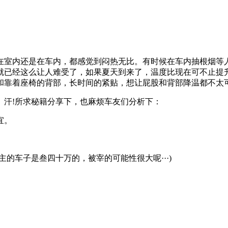
室内还是在车内，都感觉到闷热无比。有时候在车内抽根烟等人
就已经这么让人难受了，如果夏天到来了，温度比现在可不止提
和靠着座椅的背部，长时间的紧贴，想让屁股和背部降温都不太
汗!所求秘籍分享下，也麻烦车友们分析下：
宜。
主的车子是叁四十万的，被宰的可能性很大呢···)