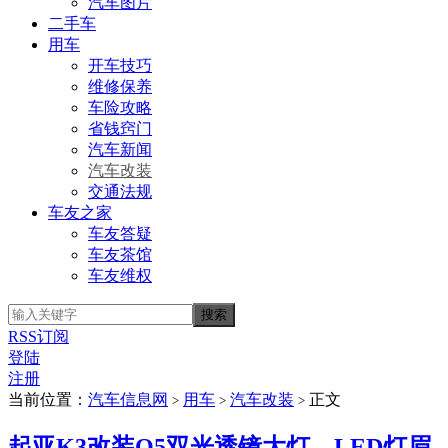
汽车图片
二手车
用车
开车技巧
维修保养
车险攻略
省钱窍门
汽车新闻
汽车改装
交通法规
车友之家
车友答疑
车友茶馆
车友维权
RSS订阅
登陆
注册
当前位置：
汽车信息网
用车
汽车改装
正文
>
>
>
起亚K3改装Q5双光透镜大灯、LED灯眉