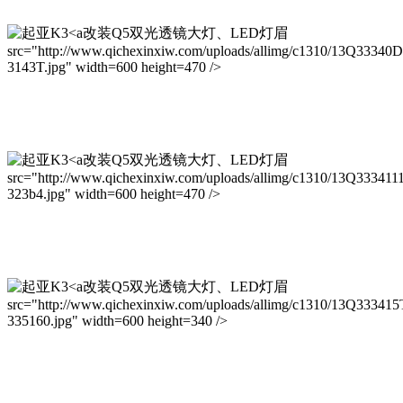
改装Q5双光透镜大灯、LED灯眉
src="http://www.qichexinxiw.com/uploads/allimg/c1310/13Q33340
3143T.jpg" width=600 height=470 />
改装Q5双光透镜大灯、LED灯眉
src="http://www.qichexinxiw.com/uploads/allimg/c1310/13Q33341
323b4.jpg" width=600 height=470 />
改装Q5双光透镜大灯、LED灯眉
src="http://www.qichexinxiw.com/uploads/allimg/c1310/13Q333415
335160.jpg" width=600 height=340 />