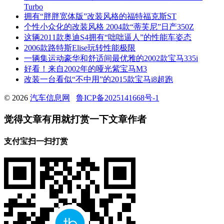
Turbo
拥有“胖胖宽体版”改装风格的福特福克斯ST
个性小众化的改装风格 2004款“蒂芙尼”日产350Z
这辆2011款奥迪S4拥有“咄咄逼人”的性能车姿态
2006款路特斯Elise玩转性能极限
一辆集运动豪华和舒适间最优雅的2002款宝马335i
好看！来自2002年的哑光紫宝马M3
改装一台看似“不中用”的2015款宝马i8超跑
© 2026
汽车信息网
鲁ICP备2025141668号-1
觉得文章有用就打赏一下文章作者
支付宝扫一扫打赏