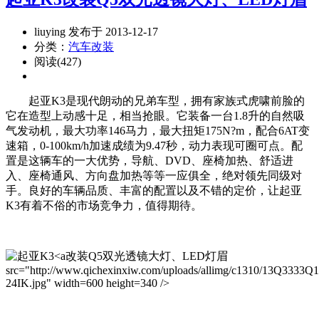
liuying 发布于 2013-12-17
分类：
汽车改装
阅读(427)
起亚K3是现代朗动的兄弟车型，拥有家族式虎啸前脸的
它在造型上动感十足，相当抢眼。它装备一台1.8升的自然吸
气发动机，最大功率146马力，最大扭矩175N?m，配合6AT变
速箱，0-100km/h加速成绩为9.47秒，动力表现可圈可点。配
置是这辆车的一大优势，导航、DVD、座椅加热、舒适进
入、座椅通风、方向盘加热等等一应俱全，绝对领先同级对
手。良好的车辆品质、丰富的配置以及不错的定价，让起亚
K3有着不俗的市场竞争力，值得期待。
改装Q5双光透镜大灯、LED灯眉
src="http://www.qichexinxiw.com/uploads/allimg/c1310/13Q3333Q
24IK.jpg" width=600 height=340 />