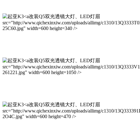
改装Q5双光透镜大灯、LED灯眉
src="http://www.qichexinxiw.com/uploads/allimg/c1310/13Q3333T
25C60.jpg" width=600 height=340 />
改装Q5双光透镜大灯、LED灯眉
src="http://www.qichexinxiw.com/uploads/allimg/c1310/13Q3333V
261221.jpg" width=600 height=1050 />
改装Q5双光透镜大灯、LED灯眉
src="http://www.qichexinxiw.com/uploads/allimg/c1310/13Q333391
2O4C.jpg" width=600 height=470 />