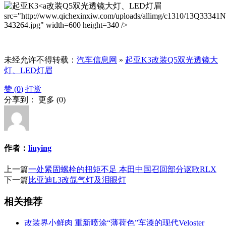
改装Q5双光透镜大灯、LED灯眉
src="http://www.qichexinxiw.com/uploads/allimg/c1310/13Q33341
343264.jpg" width=600 height=340 />
未经允许不得转载：
汽车信息网
»
起亚K3改装Q5双光透镜大
灯、LED灯眉
赞 (
0
)
打赏
分享到：
更多
(
0
)
作者：
liuying
上一篇
一处紧固螺栓的扭矩不足 本田中国召回部分讴歌RLX
下一篇
比亚迪L3改氙气灯及泪眼灯
相关推荐
改装界小鲜肉 重新喷涂“薄荷色”车漆的现代Veloster