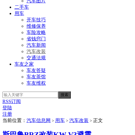
汽车图片
二手车
用车
开车技巧
维修保养
车险攻略
省钱窍门
汽车新闻
汽车改装
交通法规
车友之家
车友答疑
车友茶馆
车友维权
RSS订阅
登陆
注册
当前位置：
汽车信息网
用车
汽车改装
正文
>
>
>
斯巴鲁BRZ改装KW V3避震