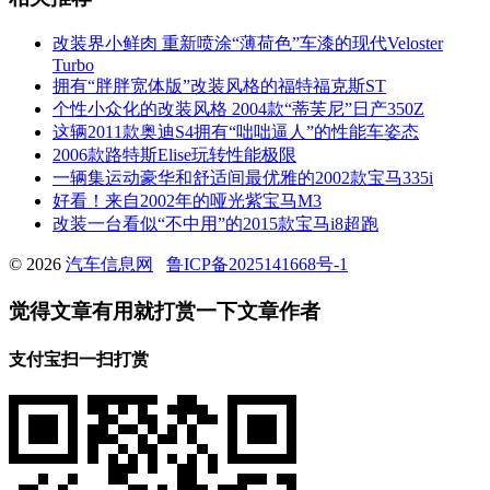
改装界小鲜肉 重新喷涂“薄荷色”车漆的现代Veloster
Turbo
拥有“胖胖宽体版”改装风格的福特福克斯ST
个性小众化的改装风格 2004款“蒂芙尼”日产350Z
这辆2011款奥迪S4拥有“咄咄逼人”的性能车姿态
2006款路特斯Elise玩转性能极限
一辆集运动豪华和舒适间最优雅的2002款宝马335i
好看！来自2002年的哑光紫宝马M3
改装一台看似“不中用”的2015款宝马i8超跑
© 2026
汽车信息网
鲁ICP备2025141668号-1
觉得文章有用就打赏一下文章作者
支付宝扫一扫打赏