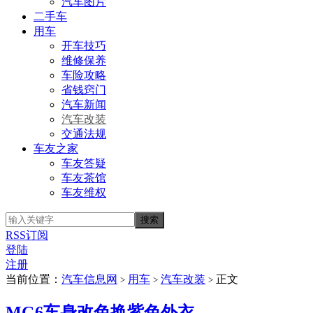
汽车图片
二手车
用车
开车技巧
维修保养
车险攻略
省钱窍门
汽车新闻
汽车改装
交通法规
车友之家
车友答疑
车友茶馆
车友维权
RSS订阅
登陆
注册
当前位置：
汽车信息网
用车
汽车改装
正文
>
>
>
MG6车身改色换紫色外衣