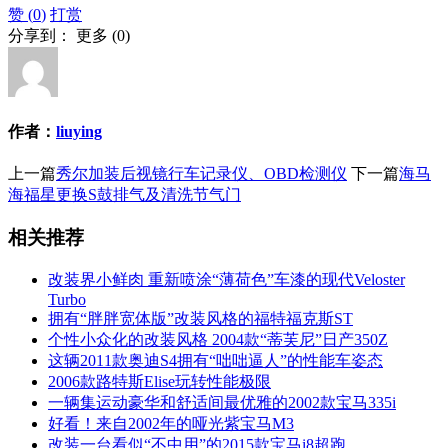
赞 (
0
)
打赏
分享到：
更多
(
0
)
作者：
liuying
上一篇
秀尔加装后视镜行车记录仪、OBD检测仪
下一篇
海马
海福星更换S鼓排气及清洗节气门
相关推荐
改装界小鲜肉 重新喷涂“薄荷色”车漆的现代Veloster
Turbo
拥有“胖胖宽体版”改装风格的福特福克斯ST
个性小众化的改装风格 2004款“蒂芙尼”日产350Z
这辆2011款奥迪S4拥有“咄咄逼人”的性能车姿态
2006款路特斯Elise玩转性能极限
一辆集运动豪华和舒适间最优雅的2002款宝马335i
好看！来自2002年的哑光紫宝马M3
改装一台看似“不中用”的2015款宝马i8超跑