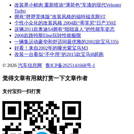
改装界小鲜肉 重新喷涂“薄荷色”车漆的现代Veloster
Turbo
拥有“胖胖宽体版”改装风格的福特福克斯ST
个性小众化的改装风格 2004款“蒂芙尼”日产350Z
这辆2011款奥迪S4拥有“咄咄逼人”的性能车姿态
2006款路特斯Elise玩转性能极限
一辆集运动豪华和舒适间最优雅的2002款宝马335i
好看！来自2002年的哑光紫宝马M3
改装一台看似“不中用”的2015款宝马i8超跑
© 2026
汽车信息网
鲁ICP备2025141668号-1
觉得文章有用就打赏一下文章作者
支付宝扫一扫打赏