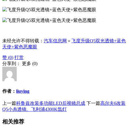
未经允许不得转载：
汽车信息网
»
飞度升级Q5双光透镜+蓝色
天使+紫色恶魔眼
赞 (
0
)
打赏
分享到：
更多
(
0
)
作者：
liuying
上一篇
科鲁兹改装多功能LED后视镜总成
下一篇
高尔夫6改装
Q5小糸透镜、飞利浦4300K氙灯
相关推荐