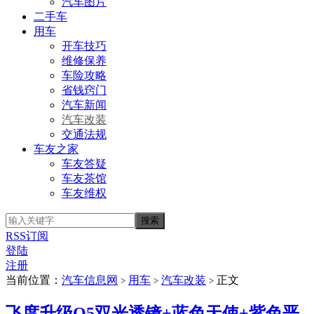
汽车图片
二手车
用车
开车技巧
维修保养
车险攻略
省钱窍门
汽车新闻
汽车改装
交通法规
车友之家
车友答疑
车友茶馆
车友维权
RSS订阅
登陆
注册
当前位置：
汽车信息网
用车
汽车改装
正文
>
>
>
飞度升级Q5双光透镜+蓝色天使+紫色恶