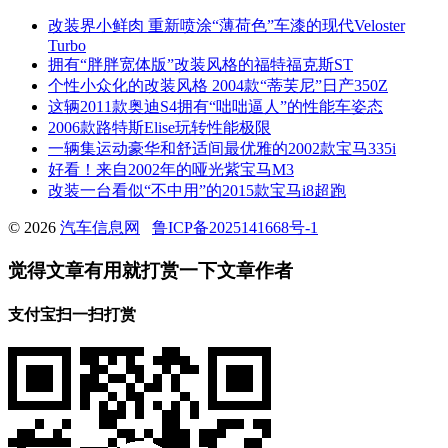
改装界小鲜肉 重新喷涂“薄荷色”车漆的现代Veloster
Turbo
拥有“胖胖宽体版”改装风格的福特福克斯ST
个性小众化的改装风格 2004款“蒂芙尼”日产350Z
这辆2011款奥迪S4拥有“咄咄逼人”的性能车姿态
2006款路特斯Elise玩转性能极限
一辆集运动豪华和舒适间最优雅的2002款宝马335i
好看！来自2002年的哑光紫宝马M3
改装一台看似“不中用”的2015款宝马i8超跑
© 2026
汽车信息网
鲁ICP备2025141668号-1
觉得文章有用就打赏一下文章作者
支付宝扫一扫打赏