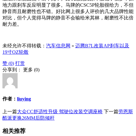
地力跟刹车反应明显了很多。马牌的CSC5P轮胎很给力，不但
静音而且耐磨性也不错。好比网上很多人评价的几大品牌性能
对比，但个人觉得马牌的静音不会输给米其林，耐磨性不比倍
耐力差。
未经允许不得转载：
汽车信息网
»
迈腾B7L改装AP刹车以及
19寸OZ轮毂
赞 (
0
)
打赏
分享到：
更多
(
0
)
作者：
liuying
上一篇
大众CC舒适性升级 驾驶位改装空调座椅
下一篇
劳恩斯
酷派更换26MM后防倾杆
相关推荐