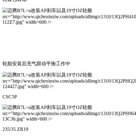
改装AP刹车以及19寸OZ轮毂
src="http://www.qichexinxiw.com/uploads/allimg/c1310/13Q2PH41
112Z7.jpg" width=600 />
轮胎安装后充气跟动平衡工作中
改装AP刹车以及19寸OZ轮毂
src="http://www.qichexinxiw.com/uploads/allimg/c1310/13Q2PHQ
124427.jpg" width=600 />
CSC5P
改装AP刹车以及19寸OZ轮毂
src="http://www.qichexinxiw.com/uploads/allimg/c1310/13Q2PH96
13C36.jpg" width=600 />
235/35 ZR19