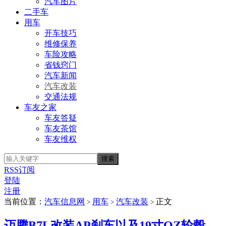
汽车图片
二手车
用车
开车技巧
维修保养
车险攻略
省钱窍门
汽车新闻
汽车改装
交通法规
车友之家
车友答疑
车友茶馆
车友维权
RSS订阅
登陆
注册
当前位置：
汽车信息网
用车
汽车改装
正文
>
>
>
迈腾B7L改装AP刹车以及19寸OZ轮毂