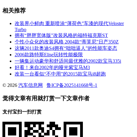
相关推荐
改装界小鲜肉 重新喷涂“薄荷色”车漆的现代Veloster
Turbo
拥有“胖胖宽体版”改装风格的福特福克斯ST
个性小众化的改装风格 2004款“蒂芙尼”日产350Z
这辆2011款奥迪S4拥有“咄咄逼人”的性能车姿态
2006款路特斯Elise玩转性能极限
一辆集运动豪华和舒适间最优雅的2002款宝马335i
好看！来自2002年的哑光紫宝马M3
改装一台看似“不中用”的2015款宝马i8超跑
© 2026
汽车信息网
鲁ICP备2025141668号-1
觉得文章有用就打赏一下文章作者
支付宝扫一扫打赏