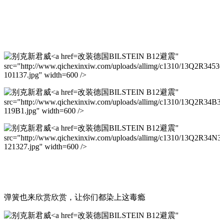
改装德国BILSTEIN B12避震"
src="http://www.qichexinxiw.com/uploads/allimg/c1310/13Q2R345
101137.jpg" width=600 />
改装德国BILSTEIN B12避震"
src="http://www.qichexinxiw.com/uploads/allimg/c1310/13Q2R34B
119B1.jpg" width=600 />
改装德国BILSTEIN B12避震"
src="http://www.qichexinxiw.com/uploads/allimg/c1310/13Q2R34N
121327.jpg" width=600 />
弹簧也来欣赏欣赏，让你们都染上这毒瘾
改装德国BILSTEIN B12避震"