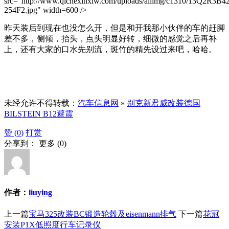
src="http://www.qichexinxiw.com/uploads/allimg/c1310/13Q2R3B4
254F2.jpg" width=600 />
昨天装后到现在也没怎么开，但是和开我那小伙伴的车的赶脚
差不多，侧倾，抬头，点头明显好转，细微的感觉之后再补
上，还有大家的口水先别流，斑竹的精先设过来吧，哈哈。
未经允许不得转载：
汽车信息网
»
别克新君威改装德国
BILSTEIN B12避震
赞 (
0
)
打赏
分享到：
更多
(
0
)
作者：
liuying
上一篇
宝马325改装BC锻造轮毂及eisenmann排气
下一篇
花冠
安装P1X低照度行车记录仪