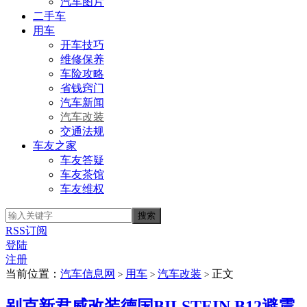
汽车图片
二手车
用车
开车技巧
维修保养
车险攻略
省钱窍门
汽车新闻
汽车改装
交通法规
车友之家
车友答疑
车友茶馆
车友维权
RSS订阅
登陆
注册
当前位置：
汽车信息网
用车
汽车改装
正文
>
>
>
别克新君威改装德国BILSTEIN B12避震