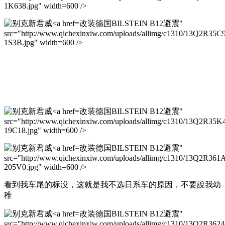
1K638.jpg" width=600 />
改装德国BILSTEIN B12避震"
src="http://www.qichexinxiw.com/uploads/allimg/c1310/13Q2R35C
1S3B.jpg" width=600 />
改装德国BILSTEIN B12避震"
src="http://www.qichexinxiw.com/uploads/allimg/c1310/13Q2R35K
19C18.jpg" width=600 />
改装德国BILSTEIN B12避震"
src="http://www.qichexinxiw.com/uploads/allimg/c1310/13Q2R361
205V0.jpg" width=600 />
看到我车尾的标没，这就是我不选日系车的原因，不要說我幼
稚
改装德国BILSTEIN B12避震"
src="http://www.qichexinxiw.com/uploads/allimg/c1310/13Q2R3624