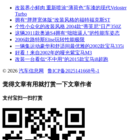
改装界小鲜肉 重新喷涂“薄荷色”车漆的现代Veloster
Turbo
拥有“胖胖宽体版”改装风格的福特福克斯ST
个性小众化的改装风格 2004款“蒂芙尼”日产350Z
这辆2011款奥迪S4拥有“咄咄逼人”的性能车姿态
2006款路特斯Elise玩转性能极限
一辆集运动豪华和舒适间最优雅的2002款宝马335i
好看！来自2002年的哑光紫宝马M3
改装一台看似“不中用”的2015款宝马i8超跑
© 2026
汽车信息网
鲁ICP备2025141668号-1
觉得文章有用就打赏一下文章作者
支付宝扫一扫打赏