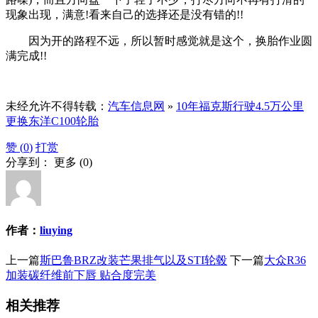
现象出现，满意!看来自己的选择还是没有错的!!
因为开的路程不远，所以暂时感觉就是这个，换胎作业圆
满完成!!
未经允许不得转载：
汽车信息网
»
10年福克斯行驶4.5万公里
更换东洋C100轮胎
赞 (
0
)
打赏
分享到：
更多
(
0
)
作者：
liuying
上一篇
斯巴鲁BRZ改装芒果排气以及STI轮毂
下一篇
大众R36
加装碳纤维前下唇 贴合度完美
相关推荐