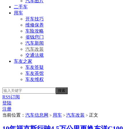
汽车图片
二手车
用车
开车技巧
维修保养
车险攻略
省钱窍门
汽车新闻
汽车改装
交通法规
车友之家
车友答疑
车友茶馆
车友维权
RSS订阅
登陆
注册
当前位置：
汽车信息网
用车
汽车改装
正文
>
>
>
10年福克斯行驶4.5万公里更换东洋C100