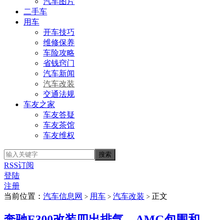
汽车图片
二手车
用车
开车技巧
维修保养
车险攻略
省钱窍门
汽车新闻
汽车改装
交通法规
车友之家
车友答疑
车友茶馆
车友维权
RSS订阅
登陆
注册
当前位置：
汽车信息网
用车
汽车改装
正文
>
>
>
奔驰E300改装四出排气、AMG包围和