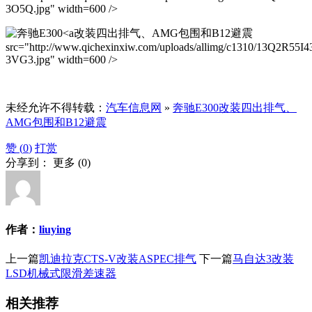
3O5Q.jpg" width=600 />
改装四出排气、AMG包围和B12避震
src="http://www.qichexinxiw.com/uploads/allimg/c1310/13Q2R55I4
3VG3.jpg" width=600 />
未经允许不得转载：
汽车信息网
»
奔驰E300改装四出排气、
AMG包围和B12避震
赞 (
0
)
打赏
分享到：
更多
(
0
)
作者：
liuying
上一篇
凯迪拉克CTS-V改装ASPEC排气
下一篇
马自达3改装
LSD机械式限滑差速器
相关推荐