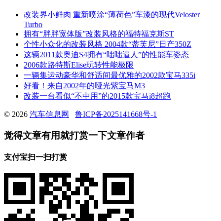
改装界小鲜肉 重新喷涂“薄荷色”车漆的现代Veloster
Turbo
拥有“胖胖宽体版”改装风格的福特福克斯ST
个性小众化的改装风格 2004款“蒂芙尼”日产350Z
这辆2011款奥迪S4拥有“咄咄逼人”的性能车姿态
2006款路特斯Elise玩转性能极限
一辆集运动豪华和舒适间最优雅的2002款宝马335i
好看！来自2002年的哑光紫宝马M3
改装一台看似“不中用”的2015款宝马i8超跑
© 2026
汽车信息网
鲁ICP备2025141668号-1
觉得文章有用就打赏一下文章作者
支付宝扫一扫打赏