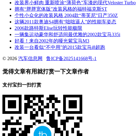
改装界小鲜肉 重新喷涂“薄荷色”车漆的现代Veloster Turbo
拥有“胖胖宽体版”改装风格的福特福克斯ST
个性小众化的改装风格 2004款“蒂芙尼”日产350Z
这辆2011款奥迪S4拥有“咄咄逼人”的性能车姿态
2006款路特斯Elise玩转性能极限
一辆集运动豪华和舒适间最优雅的2002款宝马335i
好看！来自2002年的哑光紫宝马M3
改装一台看似“不中用”的2015款宝马i8超跑
© 2026
汽车信息网
鲁ICP备2025141668号-1
觉得文章有用就打赏一下文章作者
支付宝扫一扫打赏