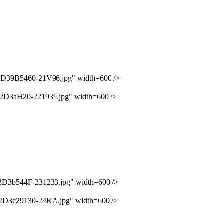
39B5460-21V96.jpg" width=600 />
D3aH20-221939.jpg" width=600 />
3b544F-231233.jpg" width=600 />
D3c29130-24KA.jpg" width=600 />