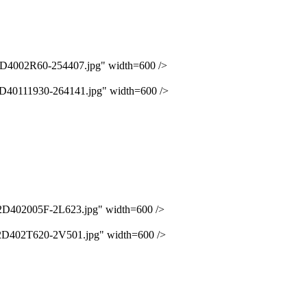
4002R60-254407.jpg" width=600 />
0111930-264141.jpg" width=600 />
402005F-2L623.jpg" width=600 />
402T620-2V501.jpg" width=600 />