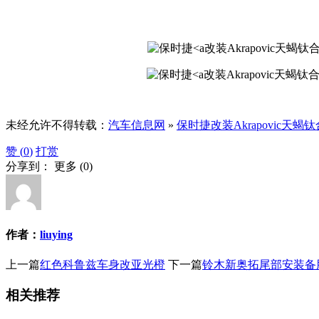
改装Akrapovic天蝎钛合金排气 s
改装Akrapovic天蝎钛合金排气 s
未经允许不得转载：
汽车信息网
»
保时捷改装Akrapovic天蝎
赞 (
0
)
打赏
分享到：
更多
(
0
)
作者：
liuying
上一篇
红色科鲁兹车身改亚光橙
下一篇
铃木新奥拓尾部安装备
相关推荐