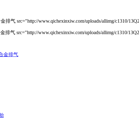
rc="http://www.qichexinxiw.com/uploads/allimg/c1310/13Q2D
rc="http://www.qichexinxiw.com/uploads/allimg/c1310/13Q2D
钛合金排气
胎