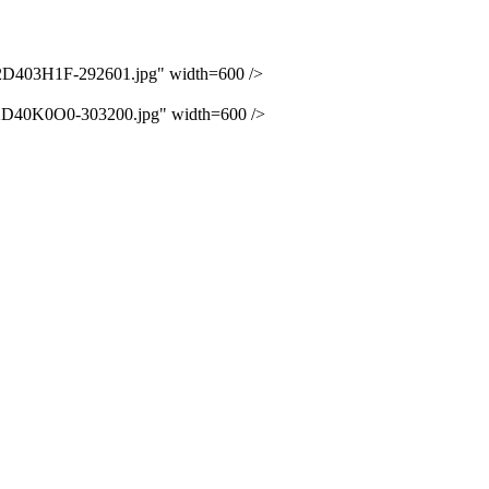
403H1F-292601.jpg" width=600 />
40K0O0-303200.jpg" width=600 />