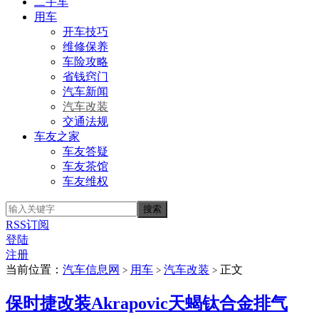
二手车
用车
开车技巧
维修保养
车险攻略
省钱窍门
汽车新闻
汽车改装
交通法规
车友之家
车友答疑
车友茶馆
车友维权
RSS订阅
登陆
注册
当前位置：
汽车信息网
用车
汽车改装
正文
>
>
>
保时捷改装Akrapovic天蝎钛合金排气