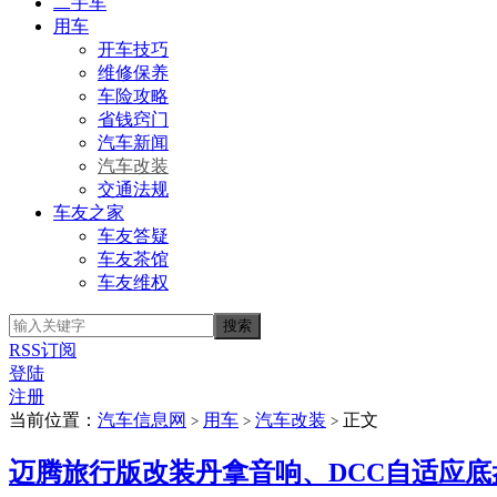
二手车
用车
开车技巧
维修保养
车险攻略
省钱窍门
汽车新闻
汽车改装
交通法规
车友之家
车友答疑
车友茶馆
车友维权
RSS订阅
登陆
注册
当前位置：
汽车信息网
用车
汽车改装
正文
>
>
>
迈腾旅行版改装丹拿音响、DCC自适应底