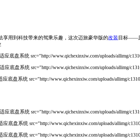
无法享用到科技带来的驾乘乐趣，这次迈旅豪华版的
改装
目标——
业
rc="http://www.qichexinxiw.com/uploads/allimg/c1310/13
rc="http://www.qichexinxiw.com/uploads/allimg/c1310/13
c="http://www.qichexinxiw.com/uploads/allimg/c1310/13
rc="http://www.qichexinxiw.com/uploads/allimg/c1310/13
c="http://www.qichexinxiw.com/uploads/allimg/c1310/13
c="http://www.qichexinxiw.com/uploads/allimg/c1310/13Q