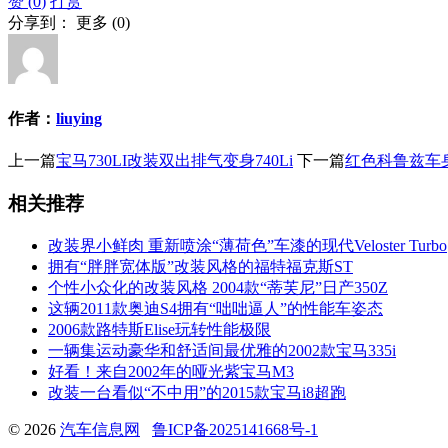
赞 (
0
)
打赏
分享到：
更多
(
0
)
作者：
liuying
上一篇
宝马730LI改装双出排气变身740Li
下一篇
红色科鲁兹车
相关推荐
改装界小鲜肉 重新喷涂“薄荷色”车漆的现代Veloster Turbo
拥有“胖胖宽体版”改装风格的福特福克斯ST
个性小众化的改装风格 2004款“蒂芙尼”日产350Z
这辆2011款奥迪S4拥有“咄咄逼人”的性能车姿态
2006款路特斯Elise玩转性能极限
一辆集运动豪华和舒适间最优雅的2002款宝马335i
好看！来自2002年的哑光紫宝马M3
改装一台看似“不中用”的2015款宝马i8超跑
© 2026
汽车信息网
鲁ICP备2025141668号-1