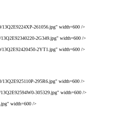
Q2E9224XP-261056.jpg" width=600 />
2E92340220-2G349.jpg" width=600 />
Q2E92420450-2YT1.jpg" width=600 />
Q2E925110P-295R6.jpg" width=600 />
2E92594W0-305329.jpg" width=600 />
g" width=600 />