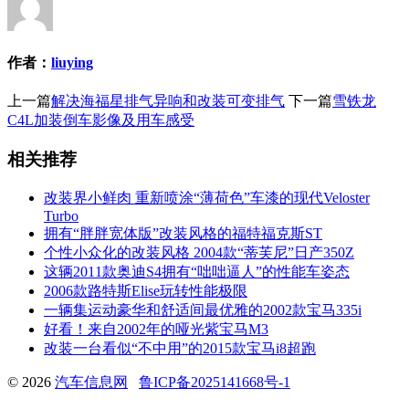
作者：
liuying
上一篇
解决海福星排气异响和改装可变排气
下一篇
雪铁龙
C4L加装倒车影像及用车感受
相关推荐
改装界小鲜肉 重新喷涂“薄荷色”车漆的现代Veloster
Turbo
拥有“胖胖宽体版”改装风格的福特福克斯ST
个性小众化的改装风格 2004款“蒂芙尼”日产350Z
这辆2011款奥迪S4拥有“咄咄逼人”的性能车姿态
2006款路特斯Elise玩转性能极限
一辆集运动豪华和舒适间最优雅的2002款宝马335i
好看！来自2002年的哑光紫宝马M3
改装一台看似“不中用”的2015款宝马i8超跑
© 2026
汽车信息网
鲁ICP备2025141668号-1