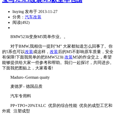
liuying 发布于 2013-11-27
分类：
汽车改装
阅读(492)
BMW523li变身M5简单作业。。
对于BMW,我相信一提到”M” 大家都知道怎么回事了。你
的5系也可以
改装
成这样，
改装
后的M5不影响原车质量，安全
有保障!下面我简单的把BMW523li
改装
M5的作业交上，希望
能够提供给大家一些参考和帮助。我们一起探讨，共同进步。
下面我把图贴上，大家看看!
Maduro–German quaity
麦德罗– 德国品质
汽车专用料
PP+TPO+20%TALC 优异的综合性能 优良的成型工艺和
外观 注塑成型