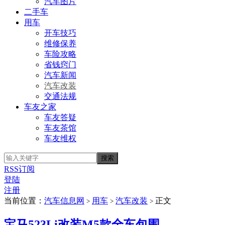
汽车图片
二手车
用车
开车技巧
维修保养
车险攻略
省钱窍门
汽车新闻
汽车改装
交通法规
车友之家
车友答疑
车友茶馆
车友维权
RSS订阅
登陆
注册
当前位置：
汽车信息网
用车
汽车改装
正文
>
>
>
宝马523Li改装M5款全车包围