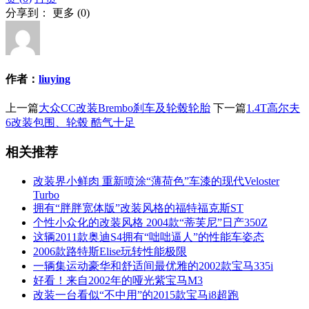
分享到：
更多
(
0
)
作者：
liuying
上一篇
大众CC改装Brembo刹车及轮毂轮胎
下一篇
1.4T高尔夫
6改装包围、轮毂 酷气十足
相关推荐
改装界小鲜肉 重新喷涂“薄荷色”车漆的现代Veloster
Turbo
拥有“胖胖宽体版”改装风格的福特福克斯ST
个性小众化的改装风格 2004款“蒂芙尼”日产350Z
这辆2011款奥迪S4拥有“咄咄逼人”的性能车姿态
2006款路特斯Elise玩转性能极限
一辆集运动豪华和舒适间最优雅的2002款宝马335i
好看！来自2002年的哑光紫宝马M3
改装一台看似“不中用”的2015款宝马i8超跑