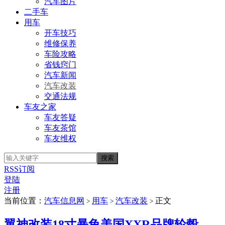
汽车图片
二手车
用车
开车技巧
维修保养
车险攻略
省钱窍门
汽车新闻
汽车改装
交通法规
车友之家
车友答疑
车友茶馆
车友维权
RSS订阅
登陆
注册
当前位置：
汽车信息网
用车
汽车改装
正文
>
>
>
翼神改装18寸暴龟美国XXR品牌轮毂