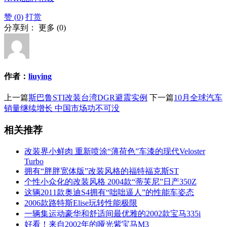
赞 (
0
)
打赏
分享到：
更多
(
0
)
作者：
liuying
上一篇
斯巴鲁STI改装台湾DGR避震实例
下一篇
10月全球汽车
销量继续增长 中国市场功不可没
相关推荐
改装界小鲜肉 重新喷涂“薄荷色”车漆的现代Veloster
Turbo
拥有“胖胖宽体版”改装风格的福特福克斯ST
个性小众化的改装风格 2004款“蒂芙尼”日产350Z
这辆2011款奥迪S4拥有“咄咄逼人”的性能车姿态
2006款路特斯Elise玩转性能极限
一辆集运动豪华和舒适间最优雅的2002款宝马335i
好看！来自2002年的哑光紫宝马M3