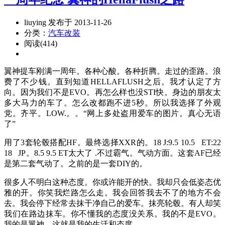
liuying 发布于 2013-11-26
分类：
汽车改装
阅读(414)
翼神提车刚满一周年。各种心酸。各种折腾。走过的歪路。浪
费了不少钱。直到知道HELLAFLUSH之后。我才认定了方
向。因为我们不是EVO。再怎么样也没STI快。身边的朋友太
多大马力的车了。怎么改都跑不进5秒。所以我选择了外观
党。齐平。LOW.。。“网上多处盗用爱车的图片。真心无语
了”
用了3套轮毂搭配HF。最终选择XXR的。18 J:9.5 10.5 ET:22
18 JP。8.5 9.5 ET太大了 .不过霸气。气动方面。这套AF已经
是第二套气动了。之前的是一套DIY的。
很多人不明白这种态度。你或许能开的快。我却只会低姿态优
雅的开。你笑我烂路怎么走。我会回答我去不了的地方不会
去。我会停下经常去抹干净自己的爱车。抹亮轮毂。有人却笑
我们在路边抹车。你不懂我的态度没关系。我的不是EVO。
我的是翼神。这就是我的生活和态度。