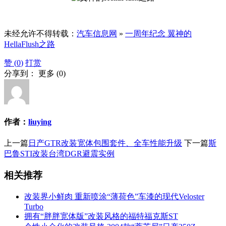
未经允许不得转载：
汽车信息网
»
一周年纪念 翼神的
HellaFlush之路
赞 (
0
)
打赏
分享到：
更多
(
0
)
作者：
liuying
上一篇
日产GTR改装宽体包围套件、全车性能升级
下一篇
斯
巴鲁STI改装台湾DGR避震实例
相关推荐
改装界小鲜肉 重新喷涂“薄荷色”车漆的现代Veloster
Turbo
拥有“胖胖宽体版”改装风格的福特福克斯ST