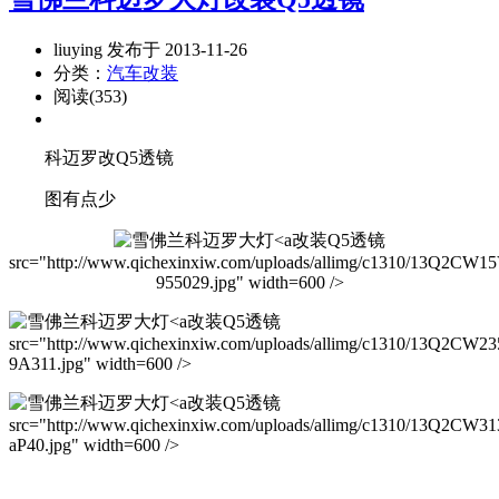
liuying 发布于 2013-11-26
分类：
汽车改装
阅读(353)
科迈罗改Q5透镜
图有点少
改装Q5透镜
src="http://www.qichexinxiw.com/uploads/allimg/c1310/13Q2CW1
955029.jpg" width=600 />
改装Q5透镜
src="http://www.qichexinxiw.com/uploads/allimg/c1310/13Q2CW23
9A311.jpg" width=600 />
改装Q5透镜
src="http://www.qichexinxiw.com/uploads/allimg/c1310/13Q2CW31
aP40.jpg" width=600 />