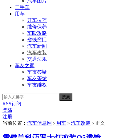
汽车图片
二手车
用车
开车技巧
维修保养
车险攻略
省钱窍门
汽车新闻
汽车改装
交通法规
车友之家
车友答疑
车友茶馆
车友维权
RSS订阅
登陆
注册
当前位置：
汽车信息网
用车
汽车改装
正文
>
>
>
雪佛兰科迈罗大灯改装Q5透镜