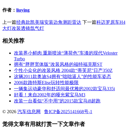
作者：
liuying
上一篇
经典款凯美瑞安装边角测距雷达
下一篇
科迈罗原车H4
大灯改装透镜氙气灯
相关推荐
改装界小鲜肉 重新喷涂“薄荷色”车漆的现代Veloster
Turbo
拥有“胖胖宽体版”改装风格的福特福克斯ST
个性小众化的改装风格 2004款“蒂芙尼”日产350Z
这辆2011款奥迪S4拥有“咄咄逼人”的性能车姿态
2006款路特斯Elise玩转性能极限
一辆集运动豪华和舒适间最优雅的2002款宝马335i
好看！来自2002年的哑光紫宝马M3
改装一台看似“不中用”的2015款宝马i8超跑
© 2026
汽车信息网
鲁ICP备2025141668号-1
觉得文章有用就打赏一下文章作者