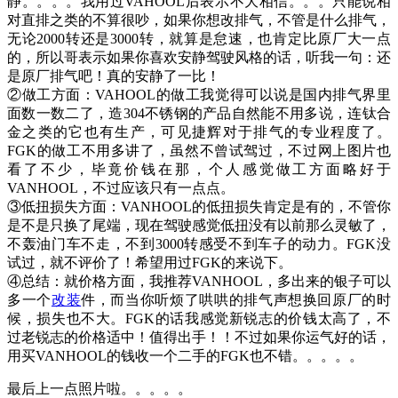
静。。。。我用过VAHOOL后表示不大相信。。。只能说相
对直排之类的不算很吵，如果你想改排气，不管是什么排气，
无论2000转还是3000转，就算是怠速，也肯定比原厂大一点
的，所以哥表示如果你喜欢安静驾驶风格的话，听我一句：还
是原厂排气吧！真的安静了一比！
②做工方面：VAHOOL的做工我觉得可以说是国内排气界里
面数一数二了，造304不锈钢的产品自然能不用多说，连钛合
金之类的它也有生产，可见捷辉对于排气的专业程度了。
FGK的做工不用多讲了，虽然不曾试驾过，不过网上图片也
看了不少，毕竟价钱在那，个人感觉做工方面略好于
VANHOOL，不过应该只有一点点。
③低扭损失方面：VANHOOL的低扭损失肯定是有的，不管你
是不是只换了尾端，现在驾驶感觉低扭没有以前那么灵敏了，
不轰油门车不走，不到3000转感受不到车子的动力。FGK没
试过，就不评价了！希望用过FGK的来说下。
④总结：就价格方面，我推荐VANHOOL，多出来的银子可以
多一个
改装
件，而当你听烦了哄哄的排气声想换回原厂的时
候，损失也不大。FGK的话我感觉新锐志的价钱太高了，不
过老锐志的价格适中！值得出手！！不过如果你运气好的话，
用买VANHOOL的钱收一个二手的FGK也不错。。。。。
最后上一点照片啦。。。。。