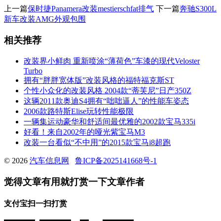
上一篇
保时捷Panamera改装mestierschfat排气
下一篇
奔驰S300L
新车改装AMG外观包围
相关推荐
改装界小鲜肉 重新喷涂“薄荷色”车漆的现代Veloster
Turbo
拥有“胖胖宽体版”改装风格的福特福克斯ST
个性小众化的改装风格 2004款“蒂芙尼”日产350Z
这辆2011款奥迪S4拥有“咄咄逼人”的性能车姿态
2006款路特斯Elise玩转性能极限
一辆集运动豪华和舒适间最优雅的2002款宝马335i
好看！来自2002年的哑光紫宝马M3
改装一台看似“不中用”的2015款宝马i8超跑
© 2026
汽车信息网
鲁ICP备2025141668号-1
觉得文章有用就打赏一下文章作者
支付宝扫一扫打赏