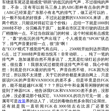
车绕道车尾还是能感觉“哄哄”的低沉的排气声，不过很纯的声
音，不杂，没有哥以前马三身上的ABG那种有点杂的声音
（ABG已经算是广东那小有名气的排气了，做工还可以的，
比一般不知名的好很多，不过比起捷辉的VANHOOL来讲，差
两个档次，只能说对得起它这个价钱），总结一下就是1000到
2000转不吵，分贝略高于原厂，如果在市区正常行驶的话比原
厂稍微响一点。不过当你踩油门的时候，这个时候就有点感觉
了，“轰”的低沉的排气声出现了，个人感觉在“SPOR”状态
下，排气声音要好听一点，很”浪“啊！
在”ECO“模式下感觉排气有点闷。。。2500转开始到达所谓的
G点，过了3000转声音相当悦耳！非常动听。。。纯了一笔的
排气声，急加速那自然不用多说了，尤其是红绿灯起步的时
候，很拉轰！！我朋友试过都觉得这排气声不错，我心中暗
想：到底是仿FGK最好的排气，声音自然不错。FGK因为没
开过，所以我不太清楚，关于它的评价都是来源自网上，只是
据说FGK的声音和VANHOOL的差不多，但是毕竟是仿FGK
的，能不能超越FGK呢？？？所以中午和金属哥闲聊的时候
提到了神器FGK，他告诉我FGK和VANHOO差不多的，没那
么神，没必要花那个钱买它。VANHOOL的功力可见一斑，金
属哥可是
改装
界的达人了，试过的毒物自然多余我们众屌丝。
还有就是我一直听闻FGK在3000转左右比原厂还要安