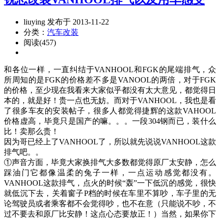
liuying 发布于 2013-11-22
分类：
汽车改装
阅读(457)
和各位一样，一直纠结于VANHOOL和FGK的尾端排气，众
所周知的是FGK的价格差不多是VANOOL的两倍，对于FGK
的价格，至少现在我看来大家似乎都没有太大意见，都觉得日
本的，就是好！贵一点也无妨。而对于VANHOOL，我也是看
了很多车友的安装帖子，很多人都觉得捷辉的这款VAHOOL
价格虚高，毕竟只是国产的嘛。。。一段304钢而已，装什么
比！卖那么贵！
因为哥已经上了VANHOOL了，所以就先说说VANHOOL这款
排气吧。。
①声音方面，毕竟大家换排气大多数都觉得原厂太安静，怎么
踩油门它都像温柔的兔子一样，一点运动感觉都没有。
VANHOOL这款排气，点火的时候“轰”一下低沉的感觉，很快
就低沉下去，关着窗子P档的时候在车里不算吵，车子里的无
论驾驶员或者乘客都不会觉得吵，也不在意（只能说不吵，不
过不要去和原厂比安静！这点心态要放正！）当然，如果你下