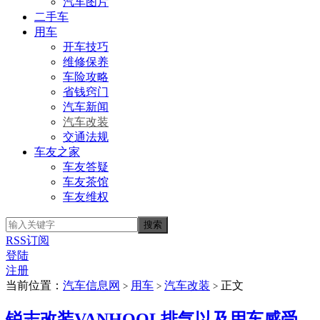
汽车图片
二手车
用车
开车技巧
维修保养
车险攻略
省钱窍门
汽车新闻
汽车改装
交通法规
车友之家
车友答疑
车友茶馆
车友维权
RSS订阅
登陆
注册
当前位置：
汽车信息网
用车
汽车改装
正文
>
>
>
锐志改装VANHOOL排气以及用车感受