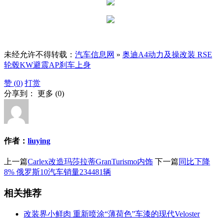
未经允许不得转载：
汽车信息网
»
奥迪A4动力及操改装 RSE
轮毂KW避震AP刹车上身
赞 (
0
)
打赏
分享到：
更多
(
0
)
作者：
liuying
上一篇
Carlex改造玛莎拉蒂GranTurismo内饰
下一篇
同比下降
8% 俄罗斯10汽车销量234481辆
相关推荐
改装界小鲜肉 重新喷涂“薄荷色”车漆的现代Veloster