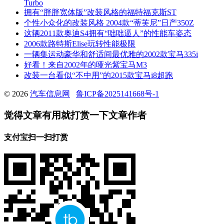
Turbo
拥有“胖胖宽体版”改装风格的福特福克斯ST
个性小众化的改装风格 2004款“蒂芙尼”日产350Z
这辆2011款奥迪S4拥有“咄咄逼人”的性能车姿态
2006款路特斯Elise玩转性能极限
一辆集运动豪华和舒适间最优雅的2002款宝马335i
好看！来自2002年的哑光紫宝马M3
改装一台看似“不中用”的2015款宝马i8超跑
© 2026
汽车信息网
鲁ICP备2025141668号-1
觉得文章有用就打赏一下文章作者
支付宝扫一扫打赏