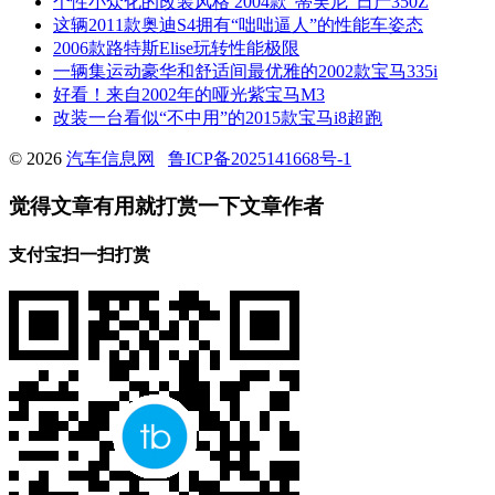
个性小众化的改装风格 2004款“蒂芙尼”日产350Z
这辆2011款奥迪S4拥有“咄咄逼人”的性能车姿态
2006款路特斯Elise玩转性能极限
一辆集运动豪华和舒适间最优雅的2002款宝马335i
好看！来自2002年的哑光紫宝马M3
改装一台看似“不中用”的2015款宝马i8超跑
© 2026
汽车信息网
鲁ICP备2025141668号-1
觉得文章有用就打赏一下文章作者
支付宝扫一扫打赏