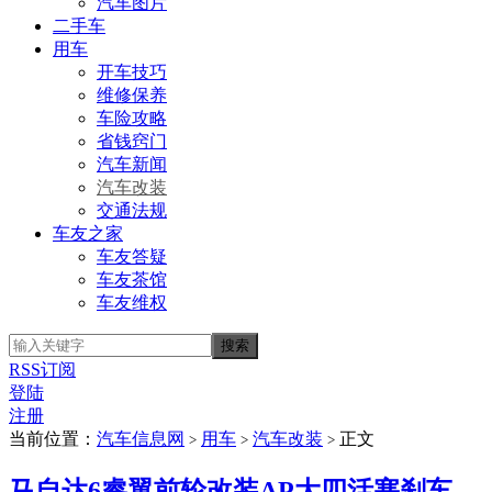
汽车图片
二手车
用车
开车技巧
维修保养
车险攻略
省钱窍门
汽车新闻
汽车改装
交通法规
车友之家
车友答疑
车友茶馆
车友维权
RSS订阅
登陆
注册
当前位置：
汽车信息网
用车
汽车改装
正文
>
>
>
马自达6睿翼前轮改装AP大四活塞刹车