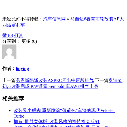
未经允许不得转载：
汽车信息网
»
马自达6睿翼前轮改装AP大
四活塞刹车
赞 (
0
)
打赏
分享到：
更多
(
0
)
作者：
liuying
上一篇
劳恩斯酷派改装ASPEC四出中尾段排气
下一篇
奥迪S5
初步改装完成 KW避震brembo刹车AWE排气上身
相关推荐
改装界小鲜肉 重新喷涂“薄荷色”车漆的现代Veloster
Turbo
拥有“胖胖宽体版”改装风格的福特福克斯ST