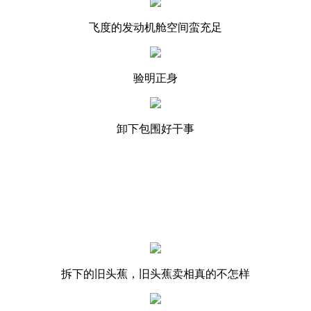
飞度的发动机舱空间蛮充足
验明正身
卸下包围好干事
拆下的旧头蕉，旧头蕉卖相真的不怎样