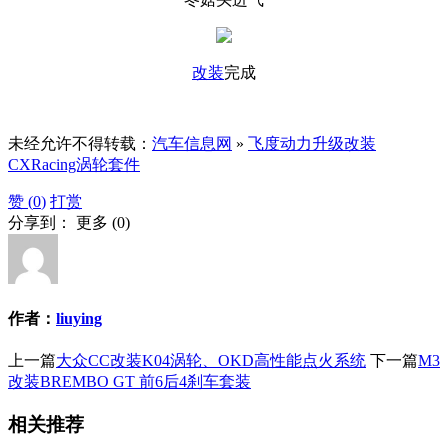
改装
完成
未经允许不得转载：
汽车信息网
»
飞度动力升级改装
CXRacing涡轮套件
赞 (
0
)
打赏
分享到：
更多
(
0
)
作者：
liuying
上一篇
大众CC改装K04涡轮、OKD高性能点火系统
下一篇
M3
改装BREMBO GT 前6后4刹车套装
相关推荐