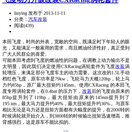
liuying 发布于 2013-11-11
分类：
汽车改装
阅读(439)
本田飞度，时尚的外表，宽敞的空间，既满足时下年轻人的眼
光，又能满足一般家用的需求，而且燃油经济性好，真正受到
广大人民群众的喜爱。
可能本田考虑到飞度的燃油性的问题，在调教上动力输出不是
太明显，因此我们决定使用CXRacing涡轮套件为飞度
改装
涡
轮增压，来满足部分飞度车主的动力需要。这次改的1.5L手动
档红色飞度，原车功率是79kw，飞轮马力大概120hp，轮上马
力约85hp，原厂最大扭矩约145nm。使用CXRacing 的本田飞
度专用涡轮套件，在0.4bar 的压力下，
改装
后的飞度由原来的
85hp提升到了119hp，最大扭矩由原来的145nm提升到了
195 nm，最大马力提升约40%，最大扭矩提升约36%.。与原车
相比无论是马力还是扭矩方面都有大幅度的提升，在2000转的
时候涡轮就开始介入，到3800转的时候输出扭矩迅速增高，推
背感强烈，这是原车不能比拟的。