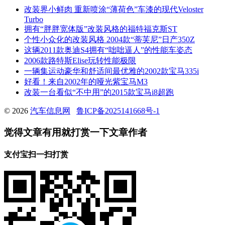
改装界小鲜肉 重新喷涂“薄荷色”车漆的现代Veloster
Turbo
拥有“胖胖宽体版”改装风格的福特福克斯ST
个性小众化的改装风格 2004款“蒂芙尼”日产350Z
这辆2011款奥迪S4拥有“咄咄逼人”的性能车姿态
2006款路特斯Elise玩转性能极限
一辆集运动豪华和舒适间最优雅的2002款宝马335i
好看！来自2002年的哑光紫宝马M3
改装一台看似“不中用”的2015款宝马i8超跑
© 2026
汽车信息网
鲁ICP备2025141668号-1
觉得文章有用就打赏一下文章作者
支付宝扫一扫打赏