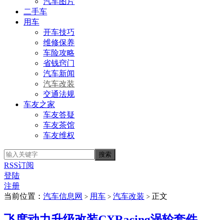
汽车图片
二手车
用车
开车技巧
维修保养
车险攻略
省钱窍门
汽车新闻
汽车改装
交通法规
车友之家
车友答疑
车友茶馆
车友维权
RSS订阅
登陆
注册
当前位置：
汽车信息网
用车
汽车改装
正文
>
>
>
飞度动力升级改装CXRacing涡轮套件