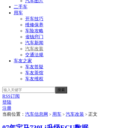
汽车图片
二手车
用车
开车技巧
维修保养
车险攻略
省钱窍门
汽车新闻
汽车改装
交通法规
车友之家
车友答疑
车友茶馆
车友维权
RSS订阅
登陆
注册
当前位置：
汽车信息网
用车
汽车改装
正文
>
>
>
07年宝马730Li升级ECU数据