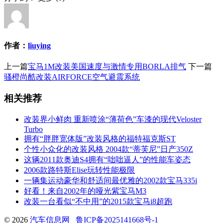
作者：
liuying
上一篇
宝马1M改装美国速度与激情专用BORLA排气
下一篇
骚橙尚酷改装AIRFORCE空气避震系统
相关推荐
改装界小鲜肉 重新喷涂“薄荷色”车漆的现代Veloster
Turbo
拥有“胖胖宽体版”改装风格的福特福克斯ST
个性小众化的改装风格 2004款“蒂芙尼”日产350Z
这辆2011款奥迪S4拥有“咄咄逼人”的性能车姿态
2006款路特斯Elise玩转性能极限
一辆集运动豪华和舒适间最优雅的2002款宝马335i
好看！来自2002年的哑光紫宝马M3
改装一台看似“不中用”的2015款宝马i8超跑
© 2026
汽车信息网
鲁ICP备2025141668号-1