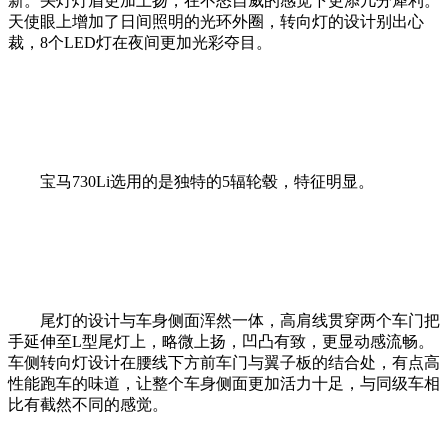
新。头灯灯眉更加上扬，在不怒自威的感觉下更添几分犀利。
天使眼上增加了日间照明的光环外圈，转向灯的设计别出心
裁，8个LED灯在夜间更加光彩夺目。
宝马730Li选用的是独特的5辐轮毂，特征明显。
尾灯的设计与车身侧面浑然一体，高肩线贯穿两个车门把
手延伸至L型尾灯上，略微上扬，凹凸有致，更显动感流畅。
车侧转向灯设计在腰线下方前车门与翼子板的结合处，有点高
性能跑车的味道，让整个车身侧面更加活力十足，与同级车相
比有截然不同的感觉。