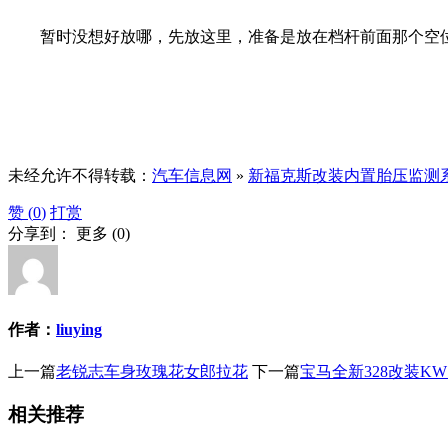
暂时没想好放哪，先放这里，准备是放在档杆前面那个空位
未经允许不得转载：
汽车信息网
»
新福克斯改装内置胎压监测
赞 (
0
)
打赏
分享到：
更多
(
0
)
作者：
liuying
上一篇
老锐志车身玫瑰花女郎拉花
下一篇
宝马全新328改装K
相关推荐