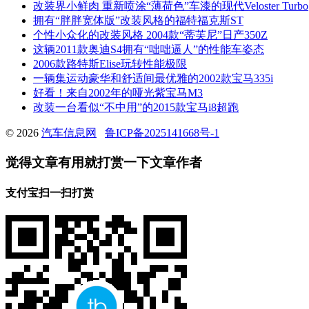
改装界小鲜肉 重新喷涂“薄荷色”车漆的现代Veloster Turbo
拥有“胖胖宽体版”改装风格的福特福克斯ST
个性小众化的改装风格 2004款“蒂芙尼”日产350Z
这辆2011款奥迪S4拥有“咄咄逼人”的性能车姿态
2006款路特斯Elise玩转性能极限
一辆集运动豪华和舒适间最优雅的2002款宝马335i
好看！来自2002年的哑光紫宝马M3
改装一台看似“不中用”的2015款宝马i8超跑
© 2026
汽车信息网
鲁ICP备2025141668号-1
觉得文章有用就打赏一下文章作者
支付宝扫一扫打赏