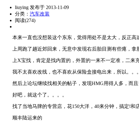
liuying 发布于 2013-11-09
分类：
汽车改装
阅读(274)
本来一直也没想装这个东东，觉得用处不是太大，反正高速
上周跑了趟近郊回来，无意中发现右后胎目测有些瘪，拿胎压
上X宝找，肯定是找内置的，外置的一来不一定准，二来充
我不太喜欢改线，也不喜欢从保险盒接电出来，所以。。。
然后上论坛继续找相关的帖子，发现HMG用得人多，而且
好吧，就这个了。。。。
找了当地马牌的专营店，花150大洋，40来分钟，搞定!和店
顺丰陆运来的