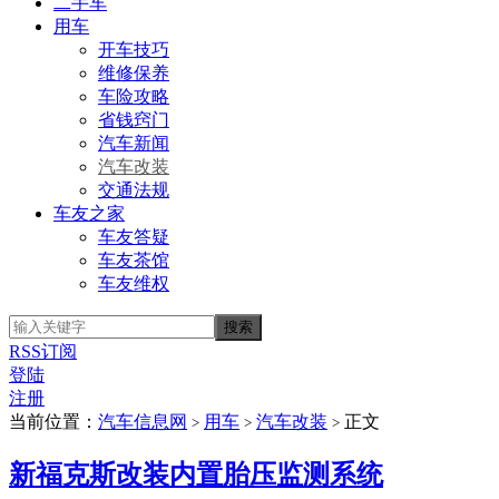
二手车
用车
开车技巧
维修保养
车险攻略
省钱窍门
汽车新闻
汽车改装
交通法规
车友之家
车友答疑
车友茶馆
车友维权
RSS订阅
登陆
注册
当前位置：
汽车信息网
用车
汽车改装
正文
>
>
>
新福克斯改装内置胎压监测系统