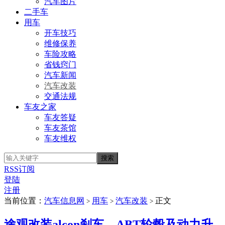
汽车图片
二手车
用车
开车技巧
维修保养
车险攻略
省钱窍门
汽车新闻
汽车改装
交通法规
车友之家
车友答疑
车友茶馆
车友维权
RSS订阅
登陆
注册
当前位置：
汽车信息网
用车
汽车改装
正文
>
>
>
途观改装alcon刹车、ABT轮毂及动力升