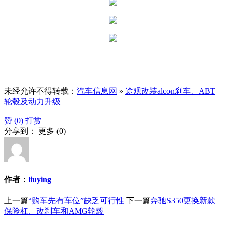
未经允许不得转载：
汽车信息网
»
途观改装alcon刹车、ABT
轮毂及动力升级
赞 (
0
)
打赏
分享到：
更多
(
0
)
作者：
liuying
上一篇
“购车先有车位”缺乏可行性
下一篇
奔驰S350更换新款
保险杠、改刹车和AMG轮毂