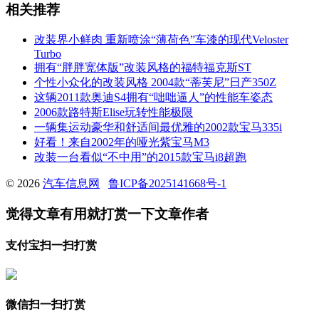
相关推荐
改装界小鲜肉 重新喷涂“薄荷色”车漆的现代Veloster
Turbo
拥有“胖胖宽体版”改装风格的福特福克斯ST
个性小众化的改装风格 2004款“蒂芙尼”日产350Z
这辆2011款奥迪S4拥有“咄咄逼人”的性能车姿态
2006款路特斯Elise玩转性能极限
一辆集运动豪华和舒适间最优雅的2002款宝马335i
好看！来自2002年的哑光紫宝马M3
改装一台看似“不中用”的2015款宝马i8超跑
© 2026
汽车信息网
鲁ICP备2025141668号-1
觉得文章有用就打赏一下文章作者
支付宝扫一扫打赏
微信扫一扫打赏