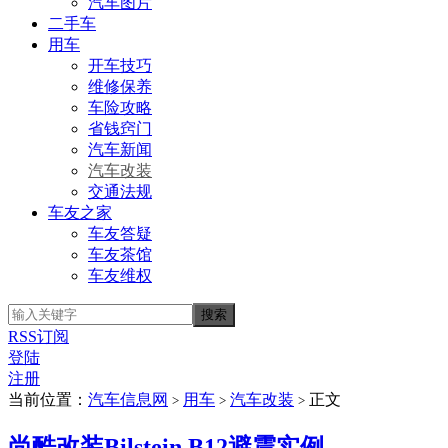
汽车图片
二手车
用车
开车技巧
维修保养
车险攻略
省钱窍门
汽车新闻
汽车改装
交通法规
车友之家
车友答疑
车友茶馆
车友维权
RSS订阅
登陆
注册
当前位置：
汽车信息网
用车
汽车改装
正文
>
>
>
尚酷改装Bilstein B12避震实例