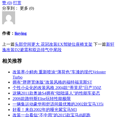
赞 (
0
)
打赏
分享到：
更多
(
0
)
作者：
liuying
上一篇
头部空间更大 花冠改装EX驾驶位座椅支架
下一篇
新轩
逸改装D2避震和双边排气中尾段
相关推荐
改装界小鲜肉 重新喷涂“薄荷色”车漆的现代Veloster
Turbo
拥有“胖胖宽体版”改装风格的福特福克斯ST
个性小众化的改装风格 2004款“蒂芙尼”日产350Z
这辆2011款奥迪S4拥有“咄咄逼人”的性能车姿态
2006款路特斯Elise玩转性能极限
一辆集运动豪华和舒适间最优雅的2002款宝马335i
好看！来自2002年的哑光紫宝马M3
改装一台看似“不中用”的2015款宝马i8超跑