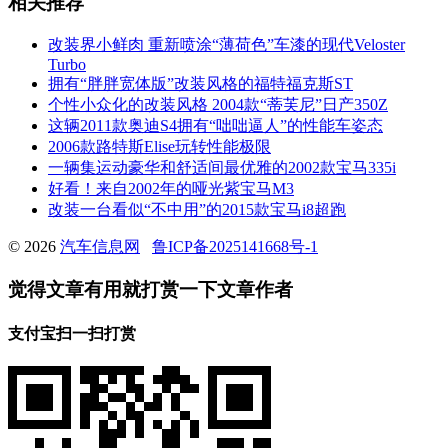
相关推荐
改装界小鲜肉 重新喷涂“薄荷色”车漆的现代Veloster
Turbo
拥有“胖胖宽体版”改装风格的福特福克斯ST
个性小众化的改装风格 2004款“蒂芙尼”日产350Z
这辆2011款奥迪S4拥有“咄咄逼人”的性能车姿态
2006款路特斯Elise玩转性能极限
一辆集运动豪华和舒适间最优雅的2002款宝马335i
好看！来自2002年的哑光紫宝马M3
改装一台看似“不中用”的2015款宝马i8超跑
© 2026
汽车信息网
鲁ICP备2025141668号-1
觉得文章有用就打赏一下文章作者
支付宝扫一扫打赏