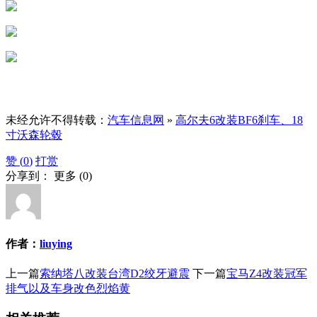
未经允许不得转载：
汽车信息网
»
高尔夫6改装BF6刹车、18
寸沃森轮毂
赞 (
0
)
打赏
分享到：
更多
(
0
)
作者：
liuying
上一篇
索纳塔八改装台湾D2绞牙避震
下一篇
宝马Z4改装冠军
排气以及车身改色烈焰黄