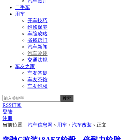
汽车图片
二手车
用车
开车技巧
维修保养
车险攻略
省钱窍门
汽车新闻
汽车改装
交通法规
车友之家
车友答疑
车友茶馆
车友维权
RSS订阅
登陆
注册
当前位置：
汽车信息网
用车
汽车改装
正文
>
>
>
奔驰C改装18AEZ轮毂、倍耐力轮胎