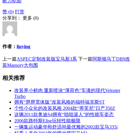
耐力轮胎
赞 (
0
)
打赏
分享到：
更多
(
0
)
作者：
liuying
上一篇
ASPEC定制改装版宝马新3系
下一篇
阿斯顿马丁DB9改
装Mansory大包围
相关推荐
改装界小鲜肉 重新喷涂“薄荷色”车漆的现代Veloster
Turbo
拥有“胖胖宽体版”改装风格的福特福克斯ST
个性小众化的改装风格 2004款“蒂芙尼”日产350Z
这辆2011款奥迪S4拥有“咄咄逼人”的性能车姿态
2006款路特斯Elise玩转性能极限
一辆集运动豪华和舒适间最优雅的2002款宝马335i