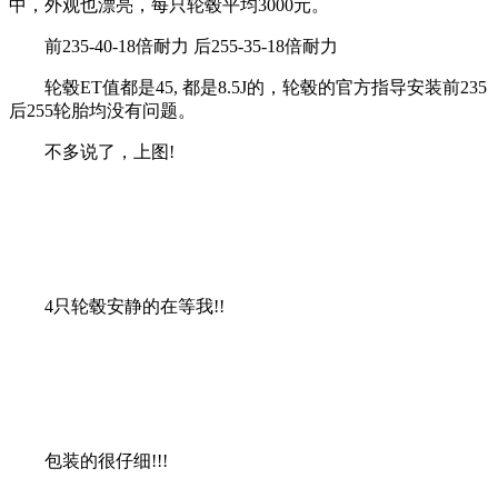
中，外观也漂亮，每只轮毂平均3000元。
前235-40-18倍耐力 后255-35-18倍耐力
轮毂ET值都是45, 都是8.5J的，轮毂的官方指导安装前235
后255轮胎均没有问题。
不多说了，上图!
4只轮毂安静的在等我!!
包装的很仔细!!!