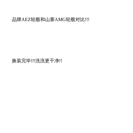
品牌AEZ轮毂和山寨AMG轮毂对比!!!
换装完毕!!!洗洗更干净!!