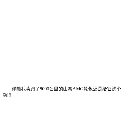
伴随我喷跑了8000公里的山寨AMG轮毂还是给它洗个
澡!!!