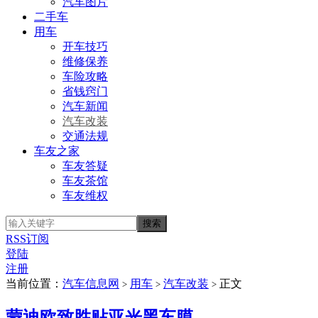
汽车图片
二手车
用车
开车技巧
维修保养
车险攻略
省钱窍门
汽车新闻
汽车改装
交通法规
车友之家
车友答疑
车友茶馆
车友维权
RSS订阅
登陆
注册
当前位置：
汽车信息网
用车
汽车改装
正文
>
>
>
蒙迪欧致胜贴亚光黑车膜