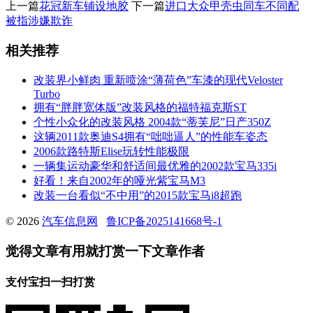
上一篇
花冠新车铺设地胶
下一篇
进口大众甲壳虫同车不同配
被指涉嫌欺诈
相关推荐
改装界小鲜肉 重新喷涂“薄荷色”车漆的现代Veloster
Turbo
拥有“胖胖宽体版”改装风格的福特福克斯ST
个性小众化的改装风格 2004款“蒂芙尼”日产350Z
这辆2011款奥迪S4拥有“咄咄逼人”的性能车姿态
2006款路特斯Elise玩转性能极限
一辆集运动豪华和舒适间最优雅的2002款宝马335i
好看！来自2002年的哑光紫宝马M3
改装一台看似“不中用”的2015款宝马i8超跑
© 2026
汽车信息网
鲁ICP备2025141668号-1
觉得文章有用就打赏一下文章作者
支付宝扫一扫打赏