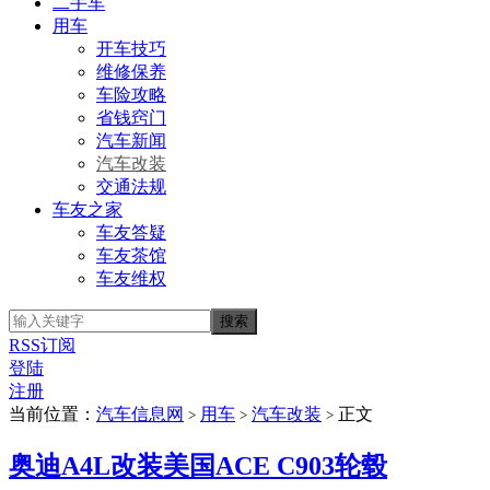
二手车
用车
开车技巧
维修保养
车险攻略
省钱窍门
汽车新闻
汽车改装
交通法规
车友之家
车友答疑
车友茶馆
车友维权
RSS订阅
登陆
注册
当前位置：
汽车信息网
用车
汽车改装
正文
>
>
>
奥迪A4L改装美国ACE C903轮毂