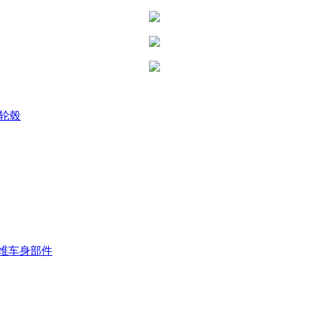
3轮毂
纤维车身部件