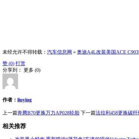
未经允许不得转载：
汽车信息网
»
奥迪A4L改装美国ACE C90
赞 (
0
)
打赏
分享到：
更多
(
0
)
作者：
liuying
上一篇
奔腾B70更换万力AP028轮胎
下一篇
法拉利458更换碳
相关推荐