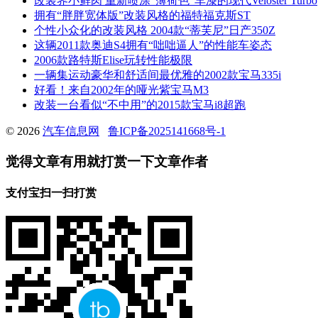
改装界小鲜肉 重新喷涂“薄荷色”车漆的现代Veloster Turbo
拥有“胖胖宽体版”改装风格的福特福克斯ST
个性小众化的改装风格 2004款“蒂芙尼”日产350Z
这辆2011款奥迪S4拥有“咄咄逼人”的性能车姿态
2006款路特斯Elise玩转性能极限
一辆集运动豪华和舒适间最优雅的2002款宝马335i
好看！来自2002年的哑光紫宝马M3
改装一台看似“不中用”的2015款宝马i8超跑
© 2026
汽车信息网
鲁ICP备2025141668号-1
觉得文章有用就打赏一下文章作者
支付宝扫一扫打赏