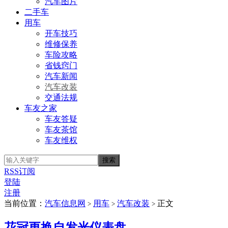
汽车图片
二手车
用车
开车技巧
维修保养
车险攻略
省钱窍门
汽车新闻
汽车改装
交通法规
车友之家
车友答疑
车友茶馆
车友维权
RSS订阅
登陆
注册
当前位置：
汽车信息网
用车
汽车改装
正文
>
>
>
花冠更换自发光仪表盘