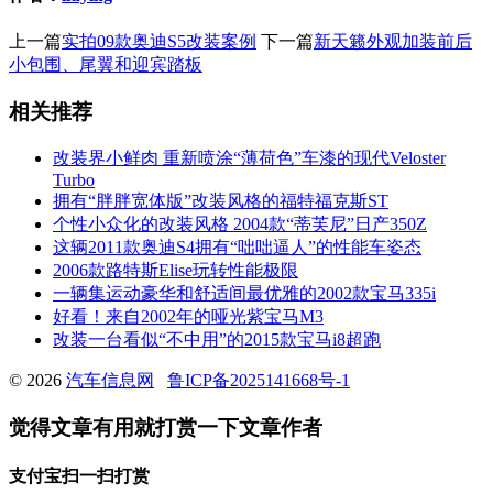
上一篇
实拍09款奥迪S5改装案例
下一篇
新天籁外观加装前后
小包围、尾翼和迎宾踏板
相关推荐
改装界小鲜肉 重新喷涂“薄荷色”车漆的现代Veloster
Turbo
拥有“胖胖宽体版”改装风格的福特福克斯ST
个性小众化的改装风格 2004款“蒂芙尼”日产350Z
这辆2011款奥迪S4拥有“咄咄逼人”的性能车姿态
2006款路特斯Elise玩转性能极限
一辆集运动豪华和舒适间最优雅的2002款宝马335i
好看！来自2002年的哑光紫宝马M3
改装一台看似“不中用”的2015款宝马i8超跑
© 2026
汽车信息网
鲁ICP备2025141668号-1
觉得文章有用就打赏一下文章作者
支付宝扫一扫打赏