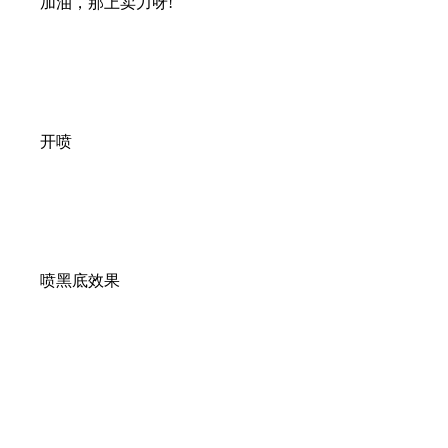
加油，那上卖力呀!
开喷
喷黑底效果