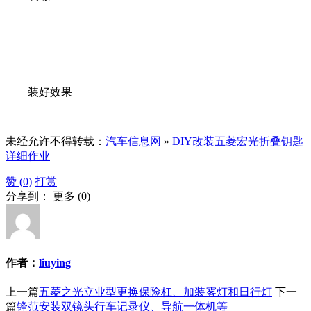
装好效果
未经允许不得转载：
汽车信息网
»
DIY改装五菱宏光折叠钥匙
详细作业
赞 (
0
)
打赏
分享到：
更多
(
0
)
作者：
liuying
上一篇
五菱之光立业型更换保险杠、加装雾灯和日行灯
下一
篇
锋范安装双镜头行车记录仪、导航一体机等