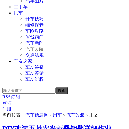
汽车图片
二手车
用车
开车技巧
维修保养
车险攻略
省钱窍门
汽车新闻
汽车改装
交通法规
车友之家
车友答疑
车友茶馆
车友维权
RSS订阅
登陆
注册
当前位置：
汽车信息网
用车
汽车改装
正文
>
>
>
DIY改装五菱宏光折叠钥匙详细作业