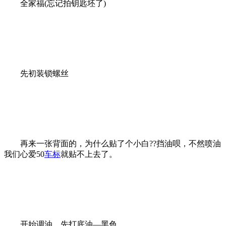
全家福(忘记拍钥匙坯了)
先初装锁螺丝
再来一张背面的，为什么贴了个小白??挡油呗，不然喷油
我们心爱50
车标
就贴不上去了。
开始调油，先打底油—黑色