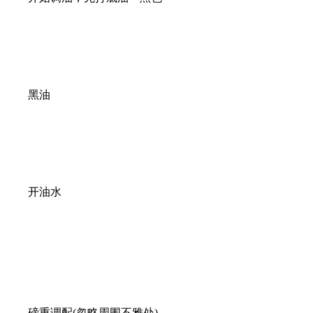
黑油
开油水
磅重调配(忽略周围不雅处)