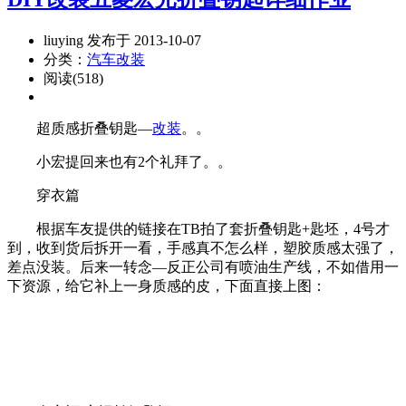
liuying 发布于 2013-10-07
分类：
汽车改装
阅读(518)
超质感折叠钥匙—
改装
。。
小宏提回来也有2个礼拜了。。
穿衣篇
根据车友提供的链接在TB拍了套折叠钥匙+匙坯，4号才
到，收到货后拆开一看，手感真不怎么样，塑胶质感太强了，
差点没装。后来一转念—反正公司有喷油生产线，不如借用一
下资源，给它补上一身质感的皮，下面直接上图：