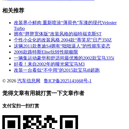
相关推荐
改装界小鲜肉 重新喷涂“薄荷色”车漆的现代Veloster
Turbo
拥有“胖胖宽体版”改装风格的福特福克斯ST
个性小众化的改装风格 2004款“蒂芙尼”日产350Z
这辆2011款奥迪S4拥有“咄咄逼人”的性能车姿态
2006款路特斯Elise玩转性能极限
一辆集运动豪华和舒适间最优雅的2002款宝马335i
好看！来自2002年的哑光紫宝马M3
改装一台看似“不中用”的2015款宝马i8超跑
© 2026
汽车信息网
鲁ICP备2025141668号-1
觉得文章有用就打赏一下文章作者
支付宝扫一扫打赏