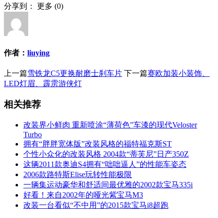
分享到：
更多
(
0
)
作者：
liuying
上一篇
雪铁龙C5更换耐磨士刹车片
下一篇
赛欧加装小装饰、
LED灯眉、霹雳游侠灯
相关推荐
改装界小鲜肉 重新喷涂“薄荷色”车漆的现代Veloster
Turbo
拥有“胖胖宽体版”改装风格的福特福克斯ST
个性小众化的改装风格 2004款“蒂芙尼”日产350Z
这辆2011款奥迪S4拥有“咄咄逼人”的性能车姿态
2006款路特斯Elise玩转性能极限
一辆集运动豪华和舒适间最优雅的2002款宝马335i
好看！来自2002年的哑光紫宝马M3
改装一台看似“不中用”的2015款宝马i8超跑