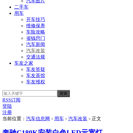
汽车图片
二手车
用车
开车技巧
维修保养
车险攻略
省钱窍门
汽车新闻
汽车改装
交通法规
车友之家
车友答疑
车友茶馆
车友维权
RSS订阅
登陆
注册
当前位置：
汽车信息网
用车
汽车改装
正文
>
>
>
奔驰C180K安装白色LED示宽灯