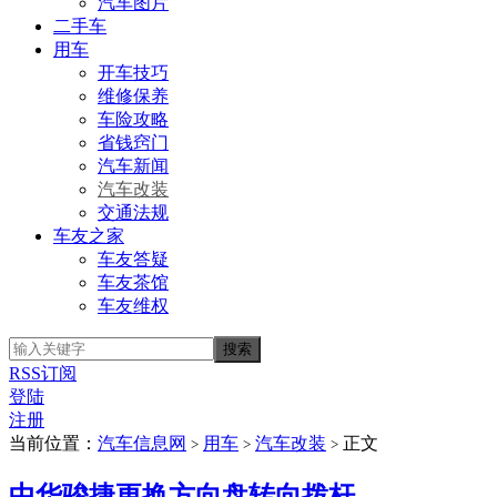
汽车图片
二手车
用车
开车技巧
维修保养
车险攻略
省钱窍门
汽车新闻
汽车改装
交通法规
车友之家
车友答疑
车友茶馆
车友维权
RSS订阅
登陆
注册
当前位置：
汽车信息网
用车
汽车改装
正文
>
>
>
中华骏捷更换方向盘转向拨杆