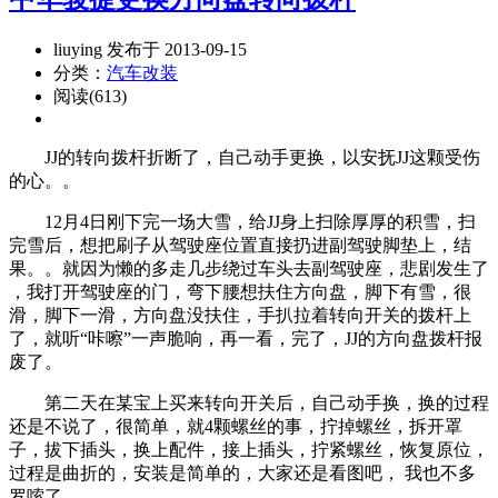
liuying 发布于 2013-09-15
分类：
汽车改装
阅读(613)
JJ的转向拨杆折断了，自己动手更换，以安抚JJ这颗受伤
的心。。
12月4日刚下完一场大雪，给JJ身上扫除厚厚的积雪，扫
完雪后，想把刷子从驾驶座位置直接扔进副驾驶脚垫上，结
果。。就因为懒的多走几步绕过车头去副驾驶座，悲剧发生了
，我打开驾驶座的门，弯下腰想扶住方向盘，脚下有雪，很
滑，脚下一滑，方向盘没扶住，手扒拉着转向开关的拨杆上
了，就听“咔嚓”一声脆响，再一看，完了，JJ的方向盘拨杆报
废了。
第二天在某宝上买来转向开关后，自己动手换，换的过程
还是不说了，很简单，就4颗螺丝的事，拧掉螺丝，拆开罩
子，拔下插头，换上配件，接上插头，拧紧螺丝，恢复原位，
过程是曲折的，安装是简单的，大家还是看图吧， 我也不多
罗嗦了。