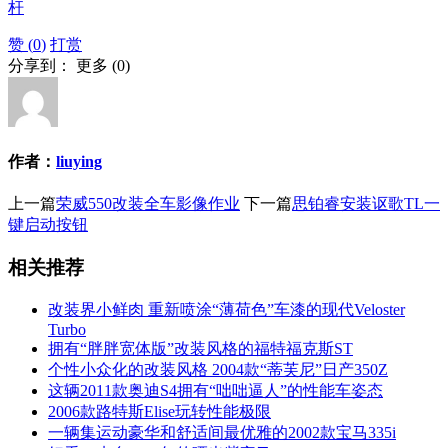
杆
赞 (
0
)
打赏
分享到：
更多
(
0
)
作者：
liuying
上一篇
荣威550改装全车影像作业
下一篇
思铂睿安装讴歌TL一
键启动按钮
相关推荐
改装界小鲜肉 重新喷涂“薄荷色”车漆的现代Veloster
Turbo
拥有“胖胖宽体版”改装风格的福特福克斯ST
个性小众化的改装风格 2004款“蒂芙尼”日产350Z
这辆2011款奥迪S4拥有“咄咄逼人”的性能车姿态
2006款路特斯Elise玩转性能极限
一辆集运动豪华和舒适间最优雅的2002款宝马335i