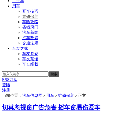
二手车
用车
开车技巧
维修保养
车险攻略
省钱窍门
汽车新闻
汽车改装
交通法规
车友之家
车友答疑
车友茶馆
车友维权
RSS订阅
登陆
注册
当前位置：
汽车信息网
用车
维修保养
正文
>
>
>
切莫忽视窗广告危害 摇车窗易伤爱车