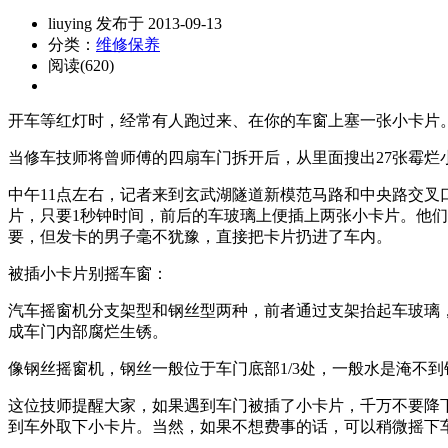
liuying 发布于 2013-09-13
分类：
维修保养
阅读(620)
开车等红灯时，经常有人跑过来、在你的车窗上塞一张小卡片
当修车技师将曾师傅的四扇车门拆开后，从里面搜出27张霉
中午11点左右，记者来到玄武湖隧道新模范马路和中央路交叉
片，只要1秒钟时间，前后的车玻璃上便插上两张小卡片。他
要，但发卡的男子毫不犹豫，直接把卡片扔进了车内。
被插小卡片别摇车窗：
汽车摇窗机分支架型和钢丝型两种，前者通过支架抬起车玻璃
成车门内部腐烂生锈。
像钢丝摇窗机，钢丝一般位于车门底部1/3处，一般水是淹不
这位技师提醒大家，如果遇到车门被插了小卡片，千万不要降
到车外取下小卡片。当然，如果不想费事的话，可以稍微摇下