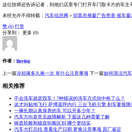
这位技师还告诉记者，到他们店里专门打开车门取卡片的车主不
未经允许不得转载：
汽车信息网
»
切莫忽视窗广告危害 摇车窗
赞 (
0
)
打赏
分享到：
更多
(
0
)
作者：
liuying
上一篇
冷却液多久换一次 有什么注意事项
下一篇
如何清洁汽车
相关推荐
不会洗车就是毁车！7种错误的洗车方式你中枪了么？
这才叫贴地飞行 萨博直呼内行 三台飞机引擎 刹车要靠降
一辆长期认真保养的车 可以开多少年？
汽车方向盘常见故障解析 下面这几种需要了解
铸造轮毂和锻造轮毂区别 哪个更结实
汽车大灯总结 查看生产日期 更换注意事项 原厂鉴定