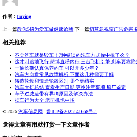
作者：
liuying
上一篇
教你5招为爱车做健康诊断
下一篇
切莫忽视窗广告危害 
相关推荐
不会洗车就是毁车！7种错误的洗车方式你中枪了么？
这才叫贴地飞行 萨博直呼内行 三台飞机引擎 刹车要靠降
一辆长期认真保养的车 可以开多少年？
汽车方向盘常见故障解析 下面这几种需要了解
铸造轮毂和锻造轮毂区别 哪个更结实
汽车大灯总结 查看生产日期 更换注意事项 原厂鉴定
车子过减速带有异响原因及解决办法
损车行为大全 老司机也中招
© 2026
汽车信息网
鲁ICP备2025141668号-1
觉得文章有用就打赏一下文章作者