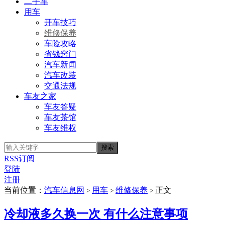
二手车
用车
开车技巧
维修保养
车险攻略
省钱窍门
汽车新闻
汽车改装
交通法规
车友之家
车友答疑
车友茶馆
车友维权
RSS订阅
登陆
注册
当前位置：
汽车信息网
用车
维修保养
正文
>
>
>
冷却液多久换一次 有什么注意事项