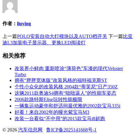
作者：
liuying
上一篇
POLO安装自动大灯模块以及AUTO档开关
下一篇
比亚
迪L3加装电子显示器、更换LED阅读灯
相关推荐
改装界小鲜肉 重新喷涂“薄荷色”车漆的现代Veloster
Turbo
拥有“胖胖宽体版”改装风格的福特福克斯ST
个性小众化的改装风格 2004款“蒂芙尼”日产350Z
这辆2011款奥迪S4拥有“咄咄逼人”的性能车姿态
2006款路特斯Elise玩转性能极限
一辆集运动豪华和舒适间最优雅的2002款宝马335i
好看！来自2002年的哑光紫宝马M3
改装一台看似“不中用”的2015款宝马i8超跑
© 2026
汽车信息网
鲁ICP备2025141668号-1