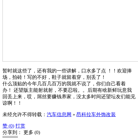
暂时就这些了，还有我的一些讲解，口水多了点 ！！欢迎捧
场，拍砖！写的不好，鞋子就留着穿，别丢了！
什么顶贴的今年几百几百万的我就不说了，你们自己看着
办！ 还望版主能射就射，不要忍啦。。后期有啥新鲜玩意我
回丢上来，哎，屌丝要赚钱养家，没太多时间还望坛友们能见
谅啊！！
未经允许不得转载：
汽车信息网
»
昂科拉车外饰改装
赞 (
0
)
打赏
分享到：
更多
(
0
)