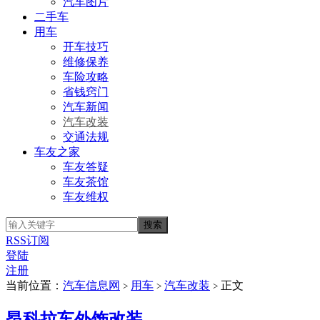
汽车图片
二手车
用车
开车技巧
维修保养
车险攻略
省钱窍门
汽车新闻
汽车改装
交通法规
车友之家
车友答疑
车友茶馆
车友维权
RSS订阅
登陆
注册
当前位置：
汽车信息网
用车
汽车改装
正文
>
>
>
昂科拉车外饰改装