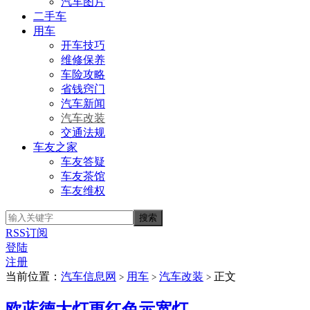
汽车图片
二手车
用车
开车技巧
维修保养
车险攻略
省钱窍门
汽车新闻
汽车改装
交通法规
车友之家
车友答疑
车友茶馆
车友维权
RSS订阅
登陆
注册
当前位置：
汽车信息网
用车
汽车改装
正文
>
>
>
欧蓝德大灯更红色示宽灯