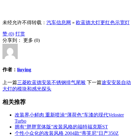
未经允许不得转载：
汽车信息网
»
欧蓝德大灯更红色示宽灯
赞 (
0
)
打赏
分享到：
更多
(
0
)
作者：
liuying
上一篇
三菱欧蓝德安装不锈钢排气尾喉
下一篇
途安安装自动
大灯的模块和感光探头
相关推荐
改装界小鲜肉 重新喷涂“薄荷色”车漆的现代Veloster
Turbo
拥有“胖胖宽体版”改装风格的福特福克斯ST
个性小众化的改装风格 2004款“蒂芙尼”日产350Z