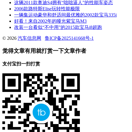
这辆2011款奥迪S4拥有“咄咄逼人”的性能车姿态
2006款路特斯Elise玩转性能极限
一辆集运动豪华和舒适间最优雅的2002款宝马335i
好看！来自2002年的哑光紫宝马M3
改装一台看似“不中用”的2015款宝马i8超跑
© 2026
汽车信息网
鲁ICP备2025141668号-1
觉得文章有用就打赏一下文章作者
支付宝扫一扫打赏