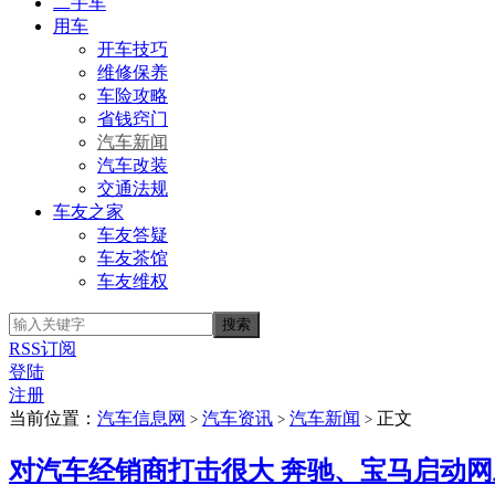
二手车
用车
开车技巧
维修保养
车险攻略
省钱窍门
汽车新闻
汽车改装
交通法规
车友之家
车友答疑
车友茶馆
车友维权
RSS订阅
登陆
注册
当前位置：
汽车信息网
汽车资讯
汽车新闻
正文
>
>
>
对汽车经销商打击很大 奔驰、宝马启动