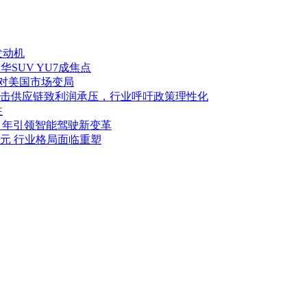
发动机
华SUV YU7成焦点
应对美国市场变局
击供应链致利润承压，行业呼吁政策理性化
注
027 年引领智能驾驶新变革
亿美元 行业格局面临重塑