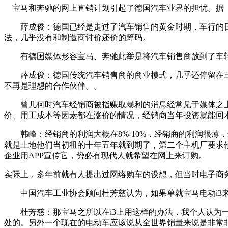
宝马和奔驰的网上直销计划引起了德国汽车业界的担忧。据《
薛成俊：德国已经是走过了汽车销售的黄金时期，车行的日
法，几乎没有和制造商讨价还价的筹码。
有德国媒体形容宝马、奔驰此举是将汽车销售商放到了车轮
薛成俊：德国传统汽车销售商的商业模式，几乎还停留在三
不再是理想的合作伙伴。。
曾几何时汽车经销商被指赚取暴利的消息经常见于媒体之上
价、用工成本等因素都在涨价的情况，经销商当年投资就能回
韩峰：经销商的利润大概在8%-10%，经销商的利润很薄，
就是土地他们当初租的十年五年就到期了，第二个主机厂要求
企业用APP宣传它，势必有现代人就希望在网上来订购。
实际上，多年前就有人提出过网络购车的设想，但当时电子商
中国汽车工业协会顾问杜芳慈认为，如果单就宝马电动i3来
杜芳慈：那宝马之所以在i3上用这样的办法，我个人认为一
处的。另外一个现在的电动车应该说从全世界销量来说是非常