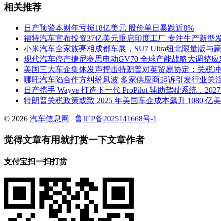
相关推荐
日产预警本财年亏损18亿美元 股价单日暴跌近8%
福特汽车宣布投资37亿美元重启印度工厂 专注生产新型
小米汽车全家族亮相成都车展，SU7 Ultra纽北限量版与豪
现代汽车停产捷尼赛思电动GV70 全球产能战略大调整
美国三大车企集体发声抨击特朗普对英贸易协定：关税冲
哪吒汽车陷合作方纠纷风波 多家供应商起诉引发行业关
日产携手 Wayve 打造下一代 ProPilot 辅助驾驶系统，2
特朗普关税政策或致 2025 年美国车企成本飙升 1080 
© 2026
汽车信息网
鲁ICP备2025141668号-1
觉得文章有用就打赏一下文章作者
支付宝扫一扫打赏