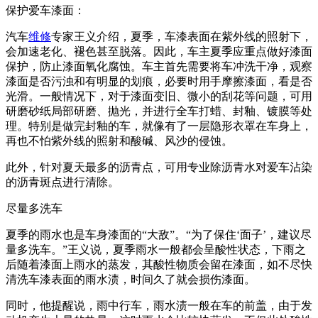
保护爱车漆面：
汽车
维修
专家王义介绍，夏季，车漆表面在紫外线的照射下，
会加速老化、褪色甚至脱落。因此，车主夏季应重点做好漆面
保护，防止漆面氧化腐蚀。车主首先需要将车冲洗干净，观察
漆面是否污浊和有明显的划痕，必要时用手摩擦漆面，看是否
光滑。一般情况下，对于漆面变旧、微小的刮花等问题，可用
研磨砂纸局部研磨、抛光，并进行全车打蜡、封釉、镀膜等处
理。特别是做完封釉的车，就像有了一层隐形衣罩在车身上，
再也不怕紫外线的照射和酸碱、风沙的侵蚀。
此外，针对夏天最多的沥青点，可用专业除沥青水对爱车沾染
的沥青斑点进行清除。
尽量多洗车
夏季的雨水也是车身漆面的“大敌”。“为了保住‘面子’，建议尽
量多洗车。”王义说，夏季雨水一般都会呈酸性状态，下雨之
后随着漆面上雨水的蒸发，其酸性物质会留在漆面，如不尽快
清洗车漆表面的雨水渍，时间久了就会损伤漆面。
同时，他提醒说，雨中行车，雨水渍一般在车的前盖，由于发