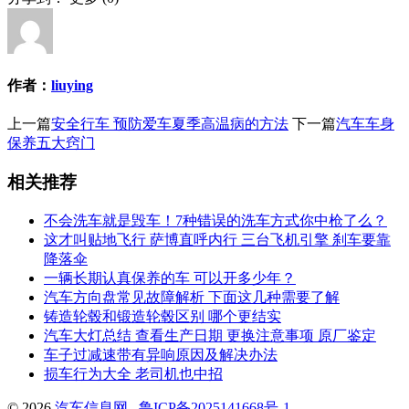
作者：
liuying
上一篇
安全行车 预防爱车夏季高温病的方法
下一篇
汽车车身
保养五大窍门
相关推荐
不会洗车就是毁车！7种错误的洗车方式你中枪了么？
这才叫贴地飞行 萨博直呼内行 三台飞机引擎 刹车要靠
降落伞
一辆长期认真保养的车 可以开多少年？
汽车方向盘常见故障解析 下面这几种需要了解
铸造轮毂和锻造轮毂区别 哪个更结实
汽车大灯总结 查看生产日期 更换注意事项 原厂鉴定
车子过减速带有异响原因及解决办法
损车行为大全 老司机也中招
© 2026
汽车信息网
鲁ICP备2025141668号-1