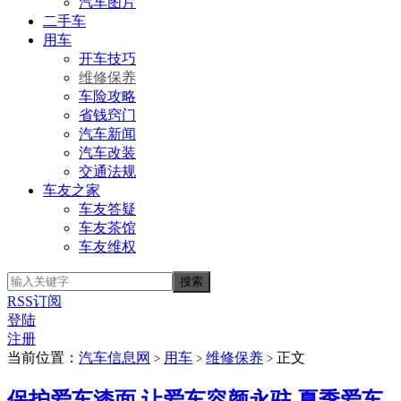
汽车图片
二手车
用车
开车技巧
维修保养
车险攻略
省钱窍门
汽车新闻
汽车改装
交通法规
车友之家
车友答疑
车友茶馆
车友维权
RSS订阅
登陆
注册
当前位置：
汽车信息网
用车
维修保养
正文
>
>
>
保护爱车漆面 让爱车容颜永驻 夏季爱车